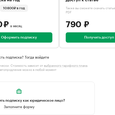
ка на год
Доступ к статье
Также вы сможете скачать стать
10 800₽ в год
PDF
0 ₽
790 ₽
в месяц
Оформить подписку
Получить доступ
сть подписка? Тогда войдите
чески. Стоимость зависит от
выбранного тарифного плана
.
автопродление можно в любой момент
ть подписку как юридическое лицо?
Заполните форму