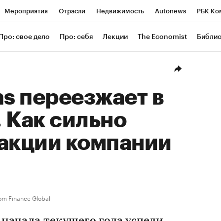
Мероприятия
Отрасли
Недвижимость
Autonews
РБК Ко
ание
РБК Курсы
РБК Life
Тренды
Визионеры
Националь
Про: свое дело
Про: себя
Лекции
The Economist
Библи
уб
Исследования
Кредитные рейтинги
Франшизы
Газета
Проверка контрагентов
Политика
Экономика
Бизнес
Техн
ns переезжает в
 Как сильно
 акции компании
om Finance Global