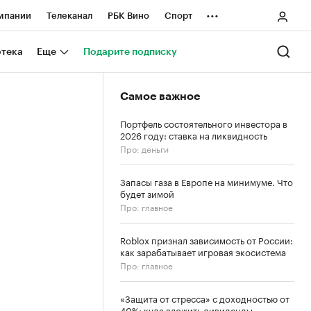
...
мпании
Телеканал
РБК Вино
Спорт
ные проекты
Город
Стиль
Крипто
отека
Еще
Подарите подписку
Спецпроекты СПб
Самое важное
ологии и медиа
Финансы
Портфель состоятельного инвестора в
2026 году: ставка на ликвидность
Про: деньги
Запасы газа в Европе на минимуме. Что
будет зимой
Про: главное
Roblox признал зависимость от России:
как зарабатывает игровая экосистема
Про: главное
«Защита от стресса» с доходностью от
40%: куда вложить дивиденды