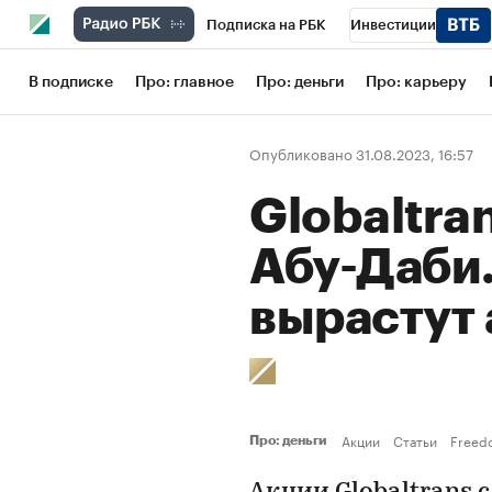
Подписка на РБК
Инвестиции
Школа управления РБК
РБК Образов
В подписке
Про: главное
Про: деньги
Про: карьеру
РБК Бизнес-среда
Дискуссионный кл
Опубликовано 31.08.2023, 16:57
Конференции СПб
Спецпроекты
Globaltra
Рынок наличной валюты
Абу-Даби.
вырастут
Акции
Статьи
Freed
Про: деньги