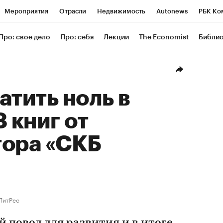
Мероприятия
Отрасли
Недвижимость
Autonews
РБК Ко
ание
РБК Курсы
РБК Life
Тренды
Визионеры
Националь
Про: свое дело
Про: себя
Лекции
The Economist
Библи
уб
Исследования
Кредитные рейтинги
Франшизы
Газета
Проверка контрагентов
Политика
Экономика
Бизнес
Техн
атить ноль в
8 книг от
тора «СКБ
ЛитРес