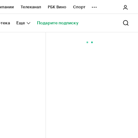
...
мпании
Телеканал
РБК Вино
Спорт
ные проекты
Город
Стиль
Крипто
отека
Еще
Подарите подписку
Спецпроекты СПб
ологии и медиа
Финансы