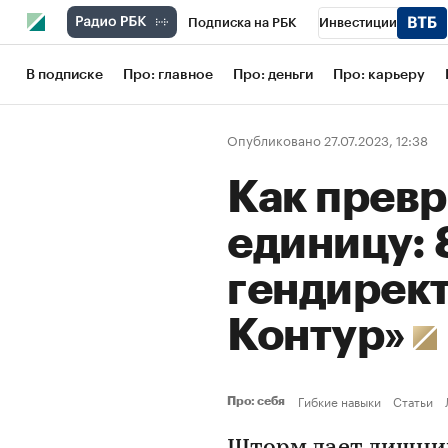
Подписка на РБК
Инвестиции
Школа управления РБК
РБК Образов
В подписке
Про: главное
Про: деньги
Про: карьеру
РБК Бизнес-среда
Дискуссионный кл
Опубликовано 27.07.2023, 12:38
Конференции СПб
Спецпроекты
Как превр
Рынок наличной валюты
единицу: 
гендирек
Контур»
Гибкие навыки
Статьи
Про: себя