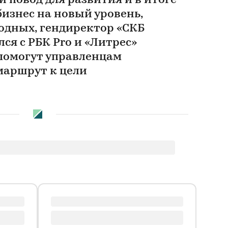
 повод для развития и в итоге
изнес на новый уровень,
одных, гендиректор «СКБ
лся с РБК Pro и «Литрес»
помогут управленцам
маршрут к цели