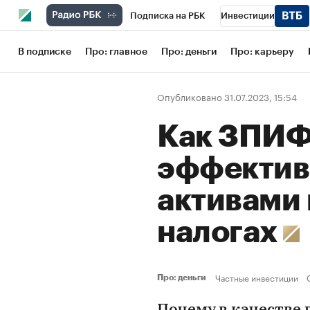
Подписка на РБК
Инвестиции
Школа управления РБК
РБК Образов
В подписке
Про: главное
Про: деньги
Про: карьеру
РБК Бизнес-среда
Дискуссионный кл
Опубликовано 31.07.2023, 15:54
Конференции СПб
Спецпроекты
Как ЗПИФ
Рынок наличной валюты
эффектив
активами 
налогах
Частные инвестиции
Про: деньги