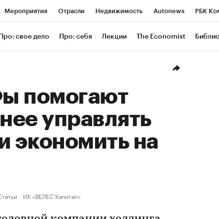
Мероприятия
Отрасли
Недвижимость
Autonews
РБК Ко
ание
РБК Курсы
РБК Life
Тренды
Визионеры
Националь
Про: свое дело
Про: себя
Лекции
The Economist
Библи
уб
Исследования
Кредитные рейтинги
Франшизы
Газета
Проверка контрагентов
Политика
Экономика
Бизнес
Техн
ы помогают
нее управлять
и экономить на
Статьи
ИК «ВЕЛЕС Капитал»