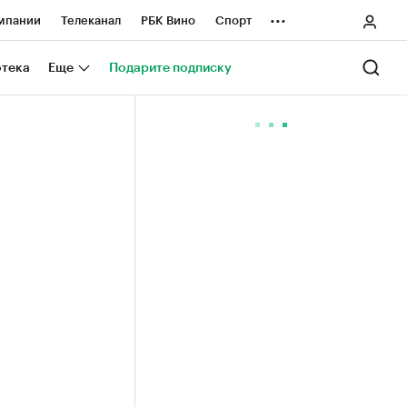
...
мпании
Телеканал
РБК Вино
Спорт
ные проекты
Город
Стиль
Крипто
отека
Еще
Подарите подписку
Спецпроекты СПб
ологии и медиа
Финансы