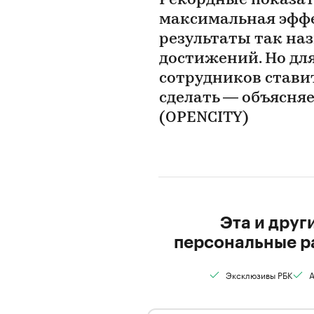
Рекордные показат
максимальная эффе
результаты так на
достижений. Но дл
сотрудников стави
сделать — объясня
(OPENCITY)
Эта и друг
персональные р
Эксклюзивы РБК
А