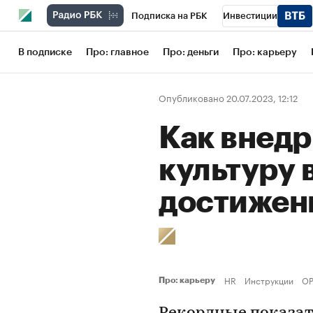
Подписка на РБК
Инвестиции
Школа управления РБК
РБК Образов
В подписке
Про: главное
Про: деньги
Про: карьеру
РБК Бизнес-среда
Дискуссионный кл
Опубликовано 20.07.2023, 12:12
Конференции СПб
Спецпроекты
Как внедр
Рынок наличной валюты
культуру 
достижен
HR
Инструкции
OP
Про: карьеру