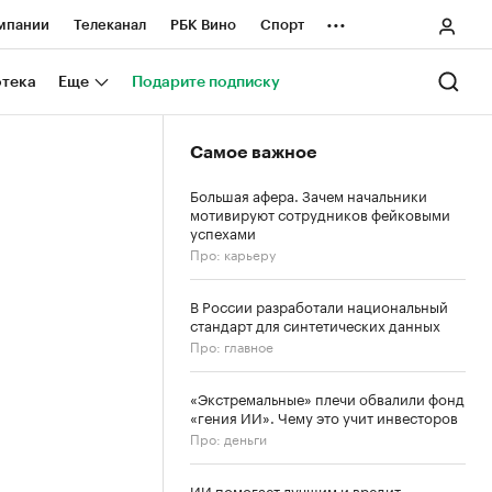
...
мпании
Телеканал
РБК Вино
Спорт
ные проекты
Город
Стиль
Крипто
отека
Еще
Подарите подписку
Спецпроекты СПб
Самое важное
ологии и медиа
Финансы
Большая афера. Зачем начальники
мотивируют сотрудников фейковыми
успехами
Про: карьеру
В России разработали национальный
стандарт для синтетических данных
Про: главное
«Экстремальные» плечи обвалили фонд
«гения ИИ». Чему это учит инвесторов
Про: деньги
ИИ помогает лучшим и вредит