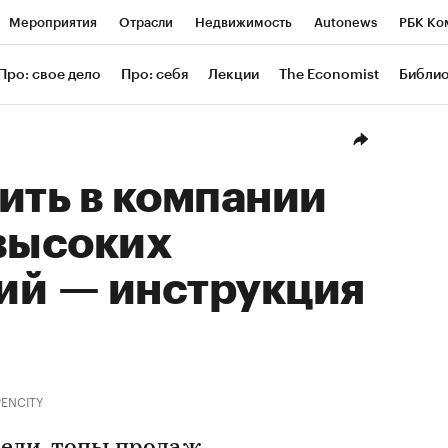
Мероприятия
Отрасли
Недвижимость
Autonews
РБК Ко
ание
РБК Курсы
РБК Life
Тренды
Визионеры
Националь
Про: свое дело
Про: себя
Лекции
The Economist
Библи
уб
Исследования
Кредитные рейтинги
Франшизы
Газета
Проверка контрагентов
Политика
Экономика
Бизнес
Техн
ить в компании
высоких
ий — инструкция
ENCITY