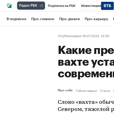
Подписка на РБК
Инвестиции
Школа управления РБК
РБК Образов
В подписке
Про: главное
Про: деньги
Про: карьеру
РБК Бизнес-среда
Дискуссионный кл
Опубликовано 18.07.2023, 13:30
Конференции СПб
Спецпроекты
Какие пре
Рынок наличной валюты
вахте уст
современ
Гибкие навыки
Статьи
Про: себя
Слово «вахта» обы
Севером, тяжелой р