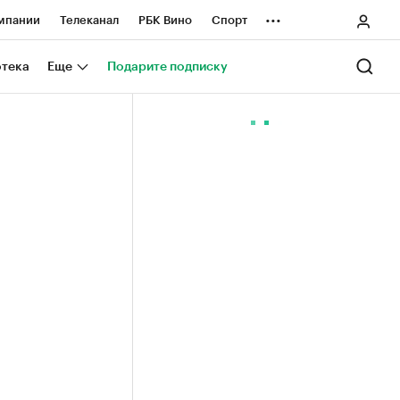
...
мпании
Телеканал
РБК Вино
Спорт
ные проекты
Город
Стиль
Крипто
отека
Еще
Подарите подписку
Спецпроекты СПб
ологии и медиа
Финансы