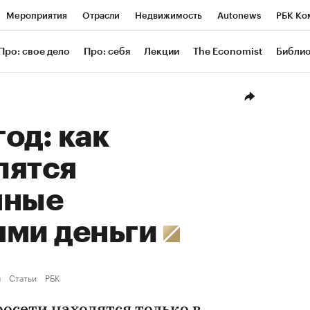
Мероприятия
Отрасли
Недвижимость
Autonews
РБК Ко
ание
РБК Курсы
РБК Life
Тренды
Визионеры
Националь
Про: свое дело
Про: себя
Лекции
The Economist
Библи
уб
Исследования
Кредитные рейтинги
Франшизы
Газета
Проверка контрагентов
Политика
Экономика
Бизнес
Техн
год: как
лятся
нные
ями деньги
ы
Статьи
РБК