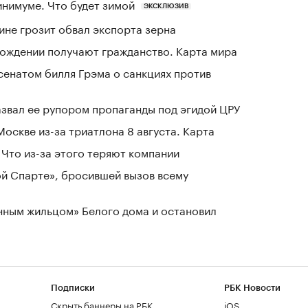
инимуме. Что будет зимой
ЭКСКЛЮЗИВ
ине грозит обвал экспорта зерна
 рождении получают гражданство. Карта мира
сенатом билля Грэма о санкциях против
азвал ее рупором пропаганды под эгидой ЦРУ
оскве из-за триатлона 8 августа. Карта
Что из-за этого теряют компании
ой Спарте», бросившей вызов всему
нным жильцом» Белого дома и остановил
Подписки
РБК Новости
Скрыть баннеры на РБК
iOS