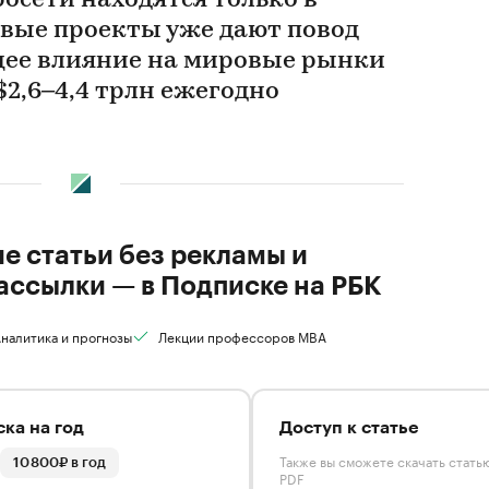
осети находятся только в
рвые проекты уже дают повод
щее влияние на мировые рынки
2,6–4,4 трлн ежегодно
ие статьи без рекламы и
ассылки — в Подписке на РБК
налитика и прогнозы
Лекции профессоров MBA
ка на год
Доступ к статье
Также вы сможете скачать стать
10 800₽ в год
PDF