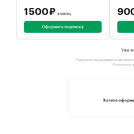
1 500 ₽
90
в месяц
Оформить подписку
Уже е
Подписка продлевается автомати
Отключить 
Хотите оформи