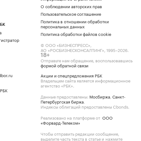
О соблюдении авторских прав
Пользовательское соглашение
Политика в отношении обработки
РБК
персональных данных
а
Политика обработки файлов cookie
гистратор
© ООО «БИЗНЕСПРЕСС»,
АО «РОСБИЗНЕСКОНСАЛТИНГ»,
1995–2026
.
18+
Отправьте нам обращение, воспользовавшись
формой обратной связи
bor.ru
Акции и спецпредложения РБК
Владельцем сайта является информационное
агентство «РБК».
 РБК
Данные предоставлены:
Мосбиржа
,
Санкт-
Петербургская биржа
.
Индексы облигаций предоставлены Cbonds.
Реализовано на платформе от
ООО
«Форвард-Телеком»
Чтобы отправить редакции сообщение,
выделите часть текста в статье и нажмите