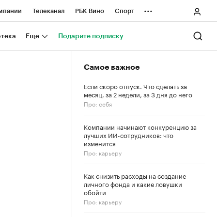
...
мпании
Телеканал
РБК Вино
Спорт
ные проекты
Город
Стиль
Крипто
отека
Еще
Подарите подписку
Спецпроекты СПб
Самое важное
ологии и медиа
Финансы
Если скоро отпуск. Что сделать за
месяц, за 2 недели, за 3 дня до него
Про: себя
Компании начинают конкуренцию за
лучших ИИ-сотрудников: что
изменится
Про: карьеру
Как снизить расходы на создание
личного фонда и какие ловушки
обойти
Про: карьеру