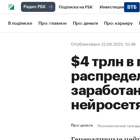
Подписка на РБК
Инвестиции
Школа управления РБК
РБК Образов
В подписке
Про: главное
Про: деньги
Про: карьеру
РБК Бизнес-среда
Дискуссионный кл
Опубликовано 22.06.2023, 10:48
Конференции СПб
Спецпроекты
$4 трлн в 
Рынок наличной валюты
распреде
заработа
нейросет
Экономические тренд
Про: деньги