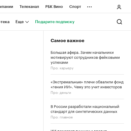
...
мпании
Телеканал
РБК Вино
Спорт
ные проекты
Город
Стиль
Крипто
отека
Еще
Подарите подписку
Спецпроекты СПб
Самое важное
ологии и медиа
Финансы
Большая афера. Зачем начальники
мотивируют сотрудников фейковыми
успехами
Про: карьеру
«Экстремальные» плечи обвалили фонд
«гения ИИ». Чему это учит инвесторов
Про: деньги
В России разработали национальный
стандарт для синтетических данных
Про: главное
ИИ помогает лучшим и вредит