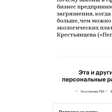
Почему законы в с
бизнес предприним
загрязнения, когда
больше, чем можно
экологических пла
Крестьянцева («Пе
Эта и друг
персональные р
Эксклюзивы РБК
А