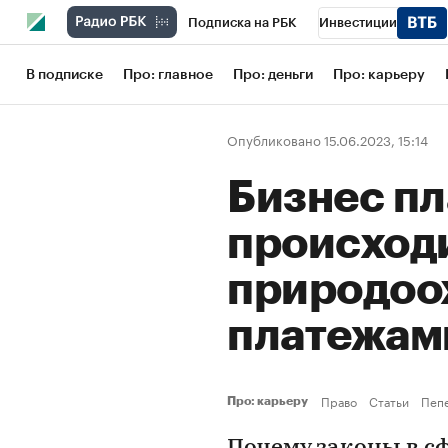
Подписка на РБК
Инвестиции
Школа управления РБК
РБК Образов
В подписке
Про: главное
Про: деньги
Про: карьеру
РБК Бизнес-среда
Дискуссионный кл
Опубликовано 15.06.2023, 15:14
Конференции СПб
Спецпроекты
Бизнес пл
Рынок наличной валюты
происходи
природоо
платежа
Право
Статьи
Пепе
Про: карьеру