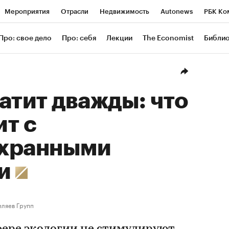
Мероприятия
Отрасли
Недвижимость
Autonews
РБК Ко
ание
РБК Курсы
РБК Life
Тренды
Визионеры
Националь
Про: свое дело
Про: себя
Лекции
The Economist
Библи
уб
Исследования
Кредитные рейтинги
Франшизы
Газета
Проверка контрагентов
Политика
Экономика
Бизнес
Техн
атит дважды: что
т с
хранными
ми
ляев Групп