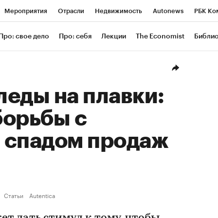
Мероприятия
Отрасли
Недвижимость
Autonews
РБК Ко
ание
РБК Курсы
РБК Life
Тренды
Визионеры
Националь
Про: свое дело
Про: себя
Лекции
The Economist
Библи
уб
Исследования
Кредитные рейтинги
Франшизы
Газета
Проверка контрагентов
Политика
Экономика
Бизнес
Техн
еды на плавки:
борьбы с
 спадом продаж
Статьи
Autentica