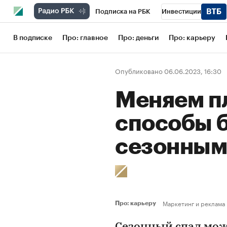
Подписка на РБК
Инвестиции
Школа управления РБК
РБК Образов
В подписке
Про: главное
Про: деньги
Про: карьеру
РБК Бизнес-среда
Дискуссионный кл
Опубликовано 06.06.2023, 16:30
Конференции СПб
Спецпроекты
Меняем пл
Рынок наличной валюты
способы 
сезонным
Маркетинг и реклама
Про: карьеру