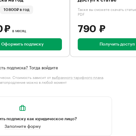
ка на год
Доступ к статье
Также вы сможете скачать стать
10 800₽ в год
PDF
0 ₽
790 ₽
в месяц
Оформить подписку
Получить доступ
сть подписка? Тогда войдите
чески. Стоимость зависит от
выбранного тарифного плана
.
автопродление можно в любой момент
ть подписку как юридическое лицо?
Заполните форму