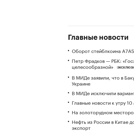
Главные новости
Оборот стейблкоина А7А5
Петр Фрадков — РБК: «Гос
целесообразной»
ЭКСКЛЮЗ
В МИДе заявили, что в Ба
Украине
В МИДе исключили вариант
Главные новости к утру 10 
На золоторудном месторо
Нефть из России в Китае д
экспорт