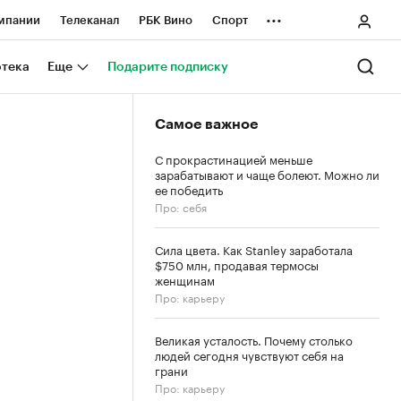
...
мпании
Телеканал
РБК Вино
Спорт
ные проекты
Город
Стиль
Крипто
отека
Еще
Подарите подписку
Спецпроекты СПб
Самое важное
ологии и медиа
Финансы
С прокрастинацией меньше
зарабатывают и чаще болеют. Можно ли
ее победить
Про: себя
Сила цвета. Как Stanley заработала
$750 млн, продавая термосы
женщинам
Про: карьеру
Великая усталость. Почему столько
людей сегодня чувствуют себя на
грани
Про: карьеру