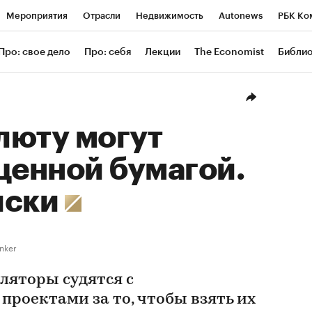
Мероприятия
Отрасли
Недвижимость
Autonews
РБК Ко
ание
РБК Курсы
РБК Life
Тренды
Визионеры
Националь
Про: свое дело
Про: себя
Лекции
The Economist
Библи
уб
Исследования
Кредитные рейтинги
Франшизы
Газета
Проверка контрагентов
Политика
Экономика
Бизнес
Техн
люту могут
ценной бумагой.
иски
nker
ляторы судятся с
роектами за то, чтобы взять их