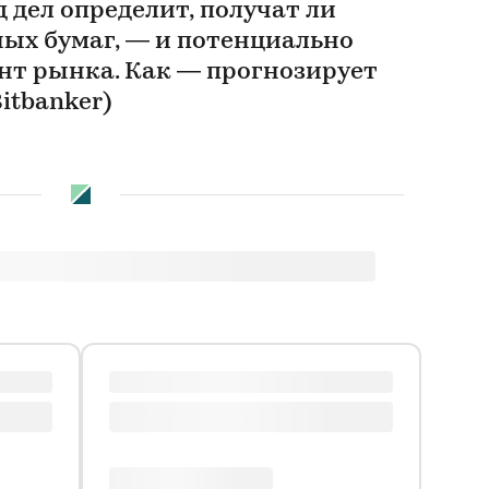
д дел определит, получат ли
ных бумаг, — и потенциально
ент рынка. Как — прогнозирует
itbanker)