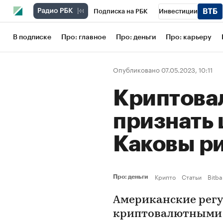
Подписка на РБК
Инвестиции
Школа управления РБК
РБК Образов
В подписке
Про: главное
Про: деньги
Про: карьеру
РБК Бизнес-среда
Дискуссионный кл
Опубликовано 07.05.2023, 10:11
Конференции СПб
Спецпроекты
Криптова
Рынок наличной валюты
признать 
Каковы р
Крипто
Статьи
Bitba
Про: деньги
Американские регу
криптовалютными п