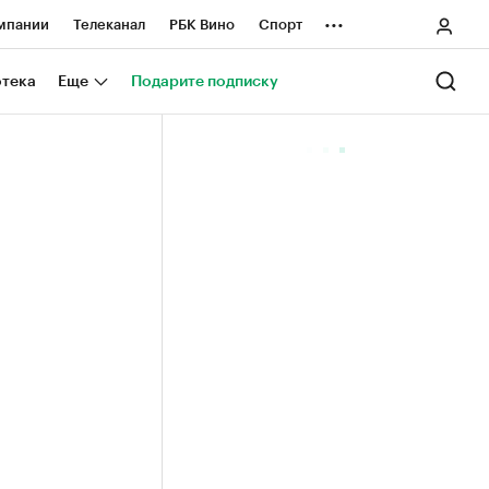
...
мпании
Телеканал
РБК Вино
Спорт
ные проекты
Город
Стиль
Крипто
отека
Еще
Подарите подписку
Спецпроекты СПб
ологии и медиа
Финансы