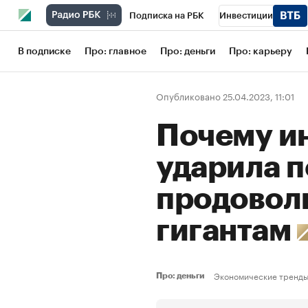
Подписка на РБК
Инвестиции
Школа управления РБК
РБК Образов
В подписке
Про: главное
Про: деньги
Про: карьеру
РБК Бизнес-среда
Дискуссионный кл
Опубликовано 25.04.2023, 11:01
Конференции СПб
Спецпроекты
Почему и
Рынок наличной валюты
ударила п
продовол
гигантам
Экономические тренд
Про: деньги