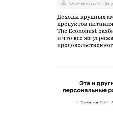
Архивный материал. Дата
Доходы крупных а
продуктов питания
The Economist разб
и что все же угро
продовольственног
Эта и друг
персональные р
Эксклюзивы РБК
А