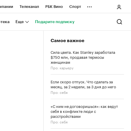
...
мпании
Телеканал
РБК Вино
Спорт
ные проекты
Город
Стиль
Крипто
отека
Еще
Подарите подписку
Спецпроекты СПб
Самое важное
ологии и медиа
Финансы
Сила цвета. Как Stanley заработала
$750 млн, продавая термосы
женщинам
Про: карьеру
Если скоро отпуск. Что сделать за
месяц, за 2 недели, за 3 дня до него
Про: себя
«С ним не договоришься»: как ведут
себя в конфликте люди с
расстройствами
Про: себя