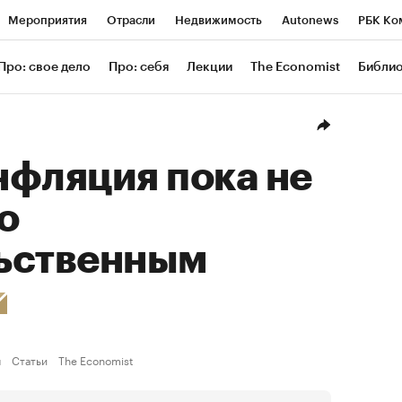
Мероприятия
Отрасли
Недвижимость
Autonews
РБК Ко
ание
РБК Курсы
РБК Life
Тренды
Визионеры
Националь
Про: свое дело
Про: себя
Лекции
The Economist
Библи
уб
Исследования
Кредитные рейтинги
Франшизы
Газета
Проверка контрагентов
Политика
Экономика
Бизнес
Техн
нфляция пока не
о
ьственным
ы
Статьи
The Economist