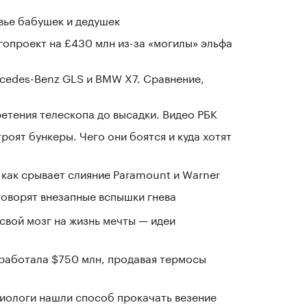
овье бабушек и дедушек
гопроект на £430 млн из-за «могилы» эльфа
cedes-Benz GLS и BMW X7. Сравнение,
ретения телескопа до высадки. Видео РБК
оят бункеры. Чего они боятся и куда хотят
 как срывает слияние Paramount и Warner
говорят внезапные вспышки гнева
 свой мозг на жизнь мечты — идеи
заработала $750 млн, продавая термосы
иологи нашли способ прокачать везение