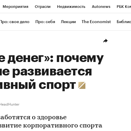
Мероприятия
Отрасли
Недвижимость
Autonews
РБК Ко
ание
РБК Курсы
РБК Life
Тренды
Визионеры
Националь
Про: свое дело
Про: себя
Лекции
The Economist
Библи
уб
Исследования
Кредитные рейтинги
Франшизы
Газета
Проверка контрагентов
Политика
Экономика
Бизнес
Техн
 денег»: почему
не развивается
ивный спорт
HeadHunter
аботятся о здоровье
азвитие корпоративного спорта