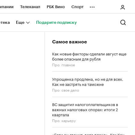
...
мпании
Телеканал
РБК Вино
Спорт
ные проекты
Город
Стиль
Крипто
отека
Еще
Подарите подписку
Спецпроекты СПб
Самое важное
ологии и медиа
Финансы
Как новые факторы сделали август еще
более опасным для рубля
Про: главное
Упрощенка продлена, но не для всех.
Как не застрять на таможне
Про: свое дело
ВС защитил налогоплательщиков в
важных налоговых спорах: итоги 2
квартала
Про: карьеру
«Если он звонит, дело плохо». Как Кен