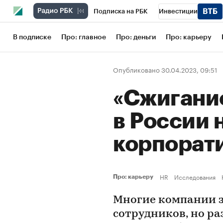
Подписка на РБК
Инвестиции
Школа управления РБК
РБК Образов
В подписке
Про: главное
Про: деньги
Про: карьеру
РБК Бизнес-среда
Дискуссионный кл
Опубликовано 30.04.2023, 09:51
Конференции СПб
Спецпроекты
«Сжигание
Рынок наличной валюты
в России 
корпорат
HR
Исследования
Про: карьеру
Многие компании з
сотрудников, но р