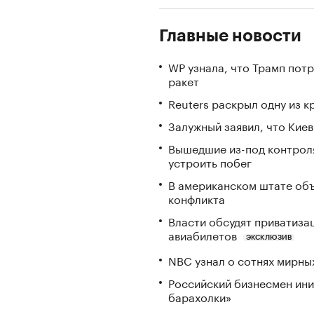
Главные новости
WP узнала, что Трамп пот
ракет
Reuters раскрыл одну из 
Залужный заявил, что Кие
Вышедшие из-под контрол
устроить побег
В американском штате объ
конфликта
Власти обсудят приватиз
авиабилетов
ЭКСКЛЮЗИВ
NBC узнал о сотнях мирны
Российский бизнесмен ини
барахолки»