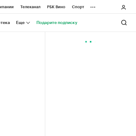
...
мпании
Телеканал
РБК Вино
Спорт
ные проекты
Город
Стиль
Крипто
отека
Еще
Подарите подписку
Спецпроекты СПб
ологии и медиа
Финансы