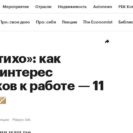
Мероприятия
Отрасли
Недвижимость
Autonews
РБК Ко
ание
РБК Курсы
РБК Life
Тренды
Визионеры
Националь
Про: свое дело
Про: себя
Лекции
The Economist
Библи
уб
Исследования
Кредитные рейтинги
Франшизы
Газета
Проверка контрагентов
Политика
Экономика
Бизнес
Техн
тихо»: как
 интерес
ов к работе — 11
укции
Happy Job