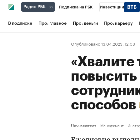
Подписка на РБК
Инвестиции
Школа управления РБК
РБК Образов
В подписке
Про: главное
Про: деньги
Про: карьеру
РБК Бизнес-среда
Дискуссионный кл
Опубликовано 13.04.2023, 12:03
Конференции СПб
Спецпроекты
«Хвалите 
Рынок наличной валюты
повысить
сотрудник
способов
Менеджмент
Инстр
Про: карьеру