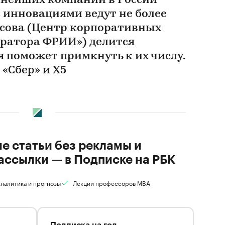
пнейших компаний в России
с инновациями ведут не более
асова (Центр корпоративных
ратора ФРИИ») делится
 поможет примкнуть к их числу.
 «Сбер» и X5
ие статьи без рекламы и
ассылки — в Подписке на РБК
налитика и прогнозы
Лекции профессоров MBA