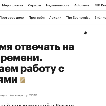
Мероприятия
Отрасли
Недвижимость
Autonews
РБК Ко
ание
РБК Курсы
РБК Life
Тренды
Визионеры
Националь
Про: свое дело
Про: себя
Лекции
The Economist
Библи
уб
Исследования
Кредитные рейтинги
Франшизы
Газета
Проверка контрагентов
Политика
Экономика
Бизнес
Техн
мя отвечать на
времени.
аем работу с
иями
укции
Акселератор ФРИИ