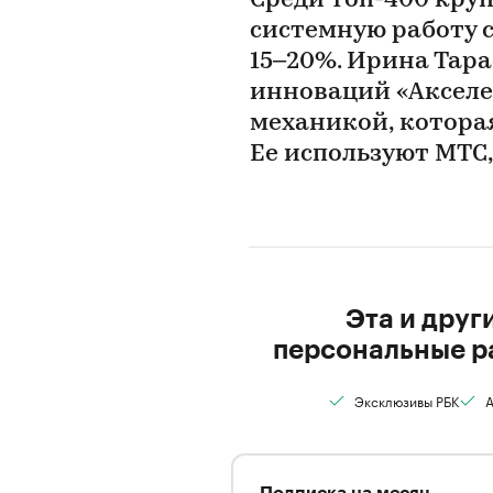
Среди топ-400 кру
системную работу 
15–20%. Ирина Тар
инноваций «Акселе
механикой, которая
Ее используют МТС,
Эта и друг
персональные р
Эксклюзивы РБК
А