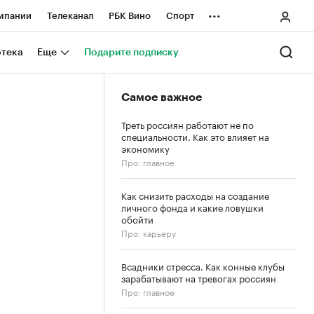
...
мпании
Телеканал
РБК Вино
Спорт
ные проекты
Город
Стиль
Крипто
отека
Еще
Подарите подписку
Спецпроекты СПб
Самое важное
ологии и медиа
Финансы
Треть россиян работают не по
специальности. Как это влияет на
экономику
Про: главное
Как снизить расходы на создание
личного фонда и какие ловушки
обойти
Про: карьеру
Всадники стресса. Как конные клубы
зарабатывают на тревогах россиян
Про: главное