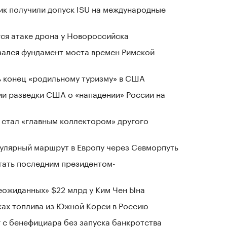
ник получили допуск ISU на международные
гся атаке дрона у Новороссийска
зался фундамент моста времен Римской
 конец «родильному туризму» в США
ии разведки США о «нападении» России на
 стал «главным коллектором» другого
гулярный маршрут в Европу через Севморпуть
стать последним президентом-
ожиданных» $22 млрд у Ким Чен Ына
ках топлива из Южной Кореи в Россию
г с бенефициара без запуска банкротства