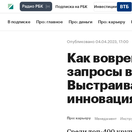
Подписка на РБК
Инвестиции
Школа управления РБК
РБК Образов
В подписке
Про: главное
Про: деньги
Про: карьеру
РБК Бизнес-среда
Дискуссионный кл
Опубликовано 04.04.2023, 17:00
Конференции СПб
Спецпроекты
Как вовре
Рынок наличной валюты
запросы 
Выстраив
инновац
Менеджмент
Инстр
Про: карьеру