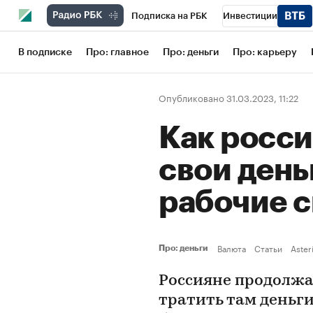
Подписка на РБК
Инвестиции
Школа управления РБК
РБК Образов
В подписке
Про: главное
Про: деньги
Про: карьеру
РБК Бизнес-среда
Дискуссионный кл
Опубликовано 31.03.2023, 11:22
Конференции СПб
Спецпроекты
Как росси
Рынок наличной валюты
свои день
рабочие 
Валюта
Статьи
Aster
Про: деньги
Россияне продолжа
тратить там деньги.