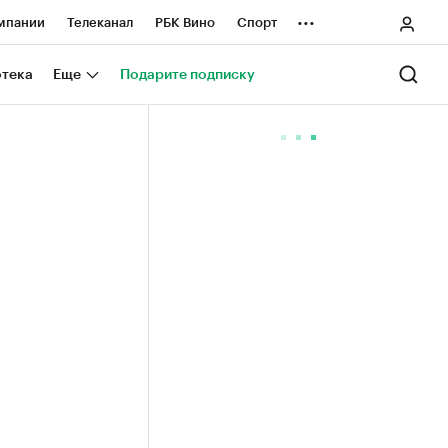
...
мпании
Телеканал
РБК Вино
Спорт
ные проекты
Город
Стиль
Крипто
отека
Еще
Подарите подписку
Спецпроекты СПб
ологии и медиа
Финансы