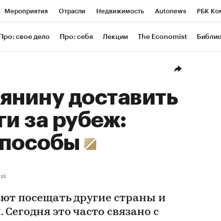
Мероприятия
Отрасли
Недвижимость
Autonews
РБК Ко
ание
РБК Курсы
РБК Life
Тренды
Визионеры
Националь
Про: свое дело
Про: себя
Лекции
The Economist
Библи
уб
Исследования
Кредитные рейтинги
Франшизы
Газета
Проверка контрагентов
Политика
Экономика
Бизнес
Техн
янину доставить
ги за рубеж:
способы
isk
ют посещать другие страны и
 Сегодня это часто связано с