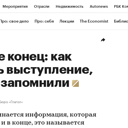
Мероприятия
Отрасли
Недвижимость
Autonews
РБК Ко
ание
РБК Курсы
РБК Life
Тренды
Визионеры
Националь
Про: свое дело
Про: себя
Лекции
The Economist
Библи
уб
Исследования
Кредитные рейтинги
Франшизы
Газета
Проверка контрагентов
Политика
Экономика
Бизнес
Техн
е конец: как
ь выступление,
о запомнили
Бюро «Глагол»
инается информация, которая
 и в конце, это называется