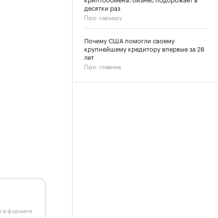
десятки раз
Про: карьеру
Почему США помогли своему
крупнейшему кредитору впервые за 28
лет
Про: главное
ю в формате