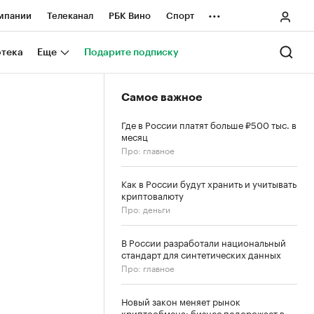
...
мпании
Телеканал
РБК Вино
Спорт
ные проекты
Город
Стиль
Крипто
отека
Еще
Подарите подписку
Спецпроекты СПб
Самое важное
ологии и медиа
Финансы
Где в России платят больше ₽500 тыс. в
месяц
Про: главное
Как в России будут хранить и учитывать
криптовалюту
Про: деньги
В России разработали национальный
стандарт для синтетических данных
Про: главное
Новый закон меняет рынок
криптообмена: бизнес подорожает в