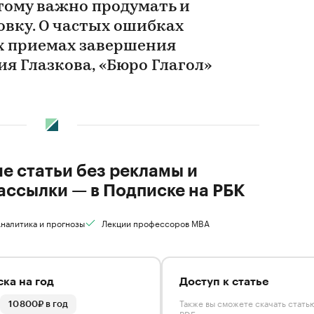
этому важно продумать и
овку. О частых ошибках
х приемах завершения
я Глазкова, «Бюро Глагол»
ие статьи без рекламы и
ассылки — в Подписке на РБК
налитика и прогнозы
Лекции профессоров MBA
ка на год
Доступ к статье
Также вы сможете скачать стать
10 800₽ в год
PDF