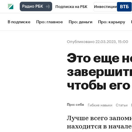
Подписка на РБК
Инвестиции
Школа управления РБК
РБК Образов
В подписке
Про: главное
Про: деньги
Про: карьеру
РБК Бизнес-среда
Дискуссионный кл
Опубликовано 22.03.2023, 15:00
Конференции СПб
Спецпроекты
Это еще н
Рынок наличной валюты
завершит
чтобы ег
Гибкие навыки
Статьи
Про: себя
Лучше всего запом
находится в начале