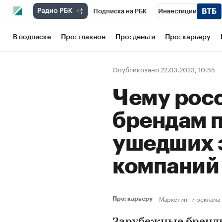
Подписка на РБК
Инвестиции
Школа управления РБК
РБК Образов
В подписке
Про: главное
Про: деньги
Про: карьеру
РБК Бизнес-среда
Дискуссионный кл
Опубликовано 22.03.2023, 10:55
Конференции СПб
Спецпроекты
Чему рос
Рынок наличной валюты
брендам п
ушедших 
компани
Маркетинг и реклама
Про: карьеру