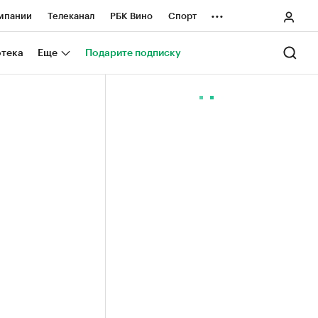
...
мпании
Телеканал
РБК Вино
Спорт
ные проекты
Город
Стиль
Крипто
отека
Еще
Подарите подписку
Спецпроекты СПб
ологии и медиа
Финансы