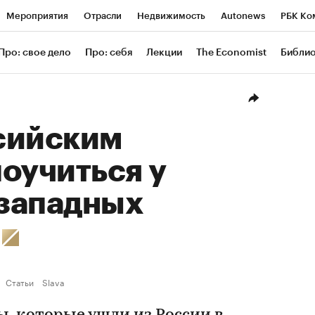
Мероприятия
Отрасли
Недвижимость
Autonews
РБК Ко
ание
РБК Курсы
РБК Life
Тренды
Визионеры
Националь
Про: свое дело
Про: себя
Лекции
The Economist
Библи
уб
Исследования
Кредитные рейтинги
Франшизы
Газета
Проверка контрагентов
Политика
Экономика
Бизнес
Техн
сийским
оучиться у
западных
й
Статьи
Slava