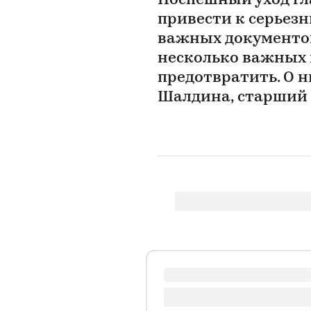
Поспешный уход гл
привести к серьезн
важных документов
несколько важных 
предотвратить. О н
Шалдина, старший