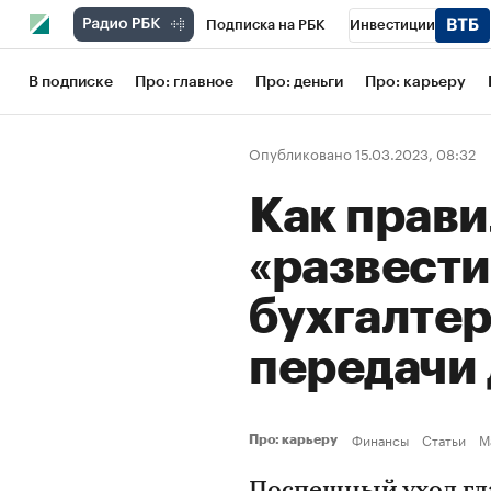
Подписка на РБК
Инвестиции
Школа управления РБК
РБК Образов
В подписке
Про: главное
Про: деньги
Про: карьеру
РБК Бизнес-среда
Дискуссионный кл
Опубликовано 15.03.2023, 08:32
Конференции СПб
Спецпроекты
Как прав
Рынок наличной валюты
«развести
бухгалтер
передачи
Финансы
Статьи
М
Про: карьеру