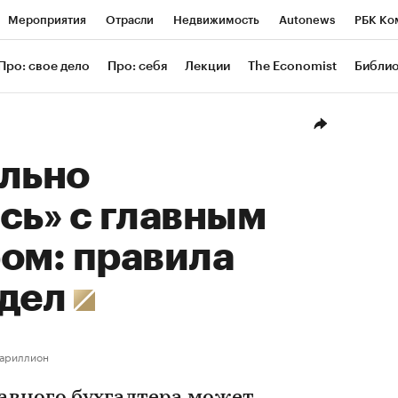
Мероприятия
Отрасли
Недвижимость
Autonews
РБК Ко
ание
РБК Курсы
РБК Life
Тренды
Визионеры
Националь
Про: свое дело
Про: себя
Лекции
The Economist
Библи
уб
Исследования
Кредитные рейтинги
Франшизы
Газета
Проверка контрагентов
Политика
Экономика
Бизнес
Техн
ильно
сь» с главным
ом: правила
 дел
ариллион