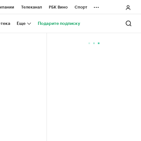
...
мпании
Телеканал
РБК Вино
Спорт
ные проекты
Город
Стиль
Крипто
отека
Еще
Подарите подписку
Спецпроекты СПб
ологии и медиа
Финансы