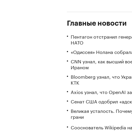
Главные новости
Пентагон отстранил генер
НАТО
«Одиссея» Нолана собрала
CNN узнал, как высший во
Ираном
Bloomberg узнал, что Укр
КТК
Axios узнал, что OpenAI 
Сенат США одобрил «адск
Великая усталость. Почем
грани
Сооснователь Wikipedia н