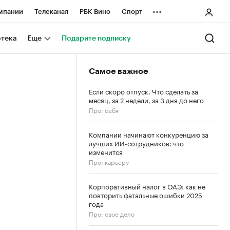
...
мпании
Телеканал
РБК Вино
Спорт
ные проекты
Город
Стиль
Крипто
отека
Еще
Подарите подписку
Спецпроекты СПб
Самое важное
ологии и медиа
Финансы
Если скоро отпуск. Что сделать за
месяц, за 2 недели, за 3 дня до него
Про: себя
Компании начинают конкуренцию за
лучших ИИ-сотрудников: что
изменится
Про: карьеру
Корпоративный налог в ОАЭ: как не
повторить фатальные ошибки 2025
года
Про: свое дело