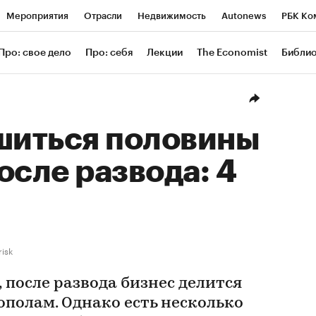
Мероприятия
Отрасли
Недвижимость
Autonews
РБК Ко
ание
РБК Курсы
РБК Life
Тренды
Визионеры
Националь
Про: свое дело
Про: себя
Лекции
The Economist
Библи
уб
Исследования
Кредитные рейтинги
Франшизы
Газета
Проверка контрагентов
Политика
Экономика
Бизнес
Техн
шиться половины
осле развода: 4
risk
 после развода бизнес делится
ополам. Однако есть несколько