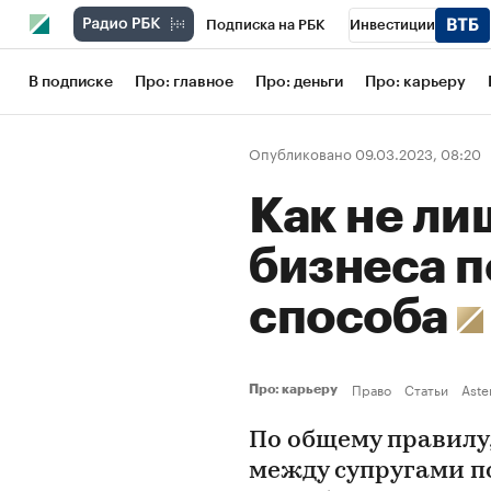
Подписка на РБК
Инвестиции
Школа управления РБК
РБК Образов
В подписке
Про: главное
Про: деньги
Про: карьеру
РБК Бизнес-среда
Дискуссионный кл
Опубликовано 09.03.2023, 08:20
Конференции СПб
Спецпроекты
Как не ли
Рынок наличной валюты
бизнеса п
способа
Право
Статьи
Aste
Про: карьеру
По общему правилу,
между супругами п