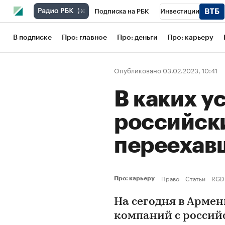
Подписка на РБК
Инвестиции
Школа управления РБК
РБК Образов
В подписке
Про: главное
Про: деньги
Про: карьеру
РБК Бизнес-среда
Дискуссионный кл
Опубликовано 03.02.2023, 10:41
Конференции СПб
Спецпроекты
В каких у
Рынок наличной валюты
российски
переехав
Право
Статьи
RGD 
Про: карьеру
На сегодня в Армен
компаний с россий