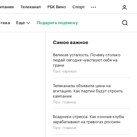
...
мпании
Телеканал
РБК Вино
Спорт
ные проекты
Город
Стиль
Крипто
отека
Еще
Подарите подписку
Спецпроекты СПб
Самое важное
ологии и медиа
Финансы
Великая усталость. Почему столько
людей сегодня чувствуют себя на
грани
Про: карьеру
Телеканалы объявили цены на
агитацию. Как партии будут строить
кампании
Про: главное
Всадники стресса. Как конные клубы
зарабатывают на тревогах россиян
Про: главное