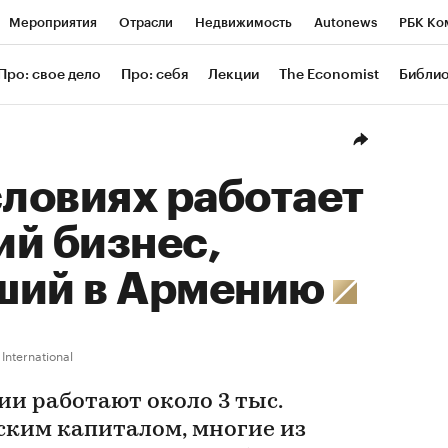
Мероприятия
Отрасли
Недвижимость
Autonews
РБК Ко
ание
РБК Курсы
РБК Life
Тренды
Визионеры
Националь
Про: свое дело
Про: себя
Лекции
The Economist
Библи
уб
Исследования
Кредитные рейтинги
Франшизы
Газета
Проверка контрагентов
Политика
Экономика
Бизнес
Техн
словиях работает
й бизнес,
ший в Армению
International
ии работают около 3 тыс.
ским капиталом, многие из