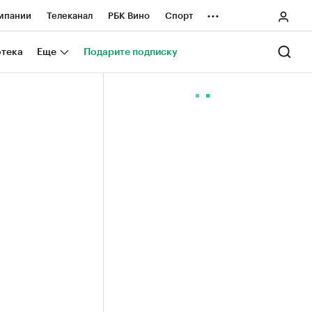
...
мпании
Телеканал
РБК Вино
Спорт
ные проекты
Город
Стиль
Крипто
отека
Еще
Подарите подписку
Спецпроекты СПб
ологии и медиа
Финансы