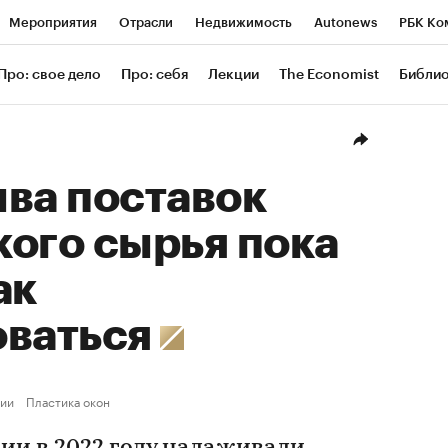
Мероприятия
Отрасли
Недвижимость
Autonews
РБК Ко
ание
РБК Курсы
РБК Life
Тренды
Визионеры
Националь
Про: свое дело
Про: себя
Лекции
The Economist
Библи
уб
Исследования
Кредитные рейтинги
Франшизы
Газета
Проверка контрагентов
Политика
Экономика
Бизнес
Техн
ва поставок
ого сырья пока
ак
оваться
ии
Пластика окон