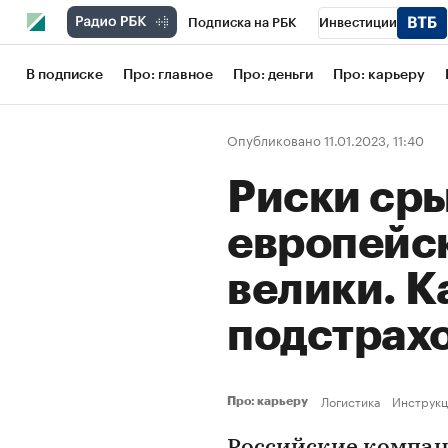
Подписка на РБК
Инвестиции
Школа управления РБК
РБК Образов
В подписке
Про: главное
Про: деньги
Про: карьеру
РБК Бизнес-среда
Дискуссионный кл
Опубликовано 11.01.2023, 11:40
Конференции СПб
Спецпроекты
Риски сры
Рынок наличной валюты
европейск
велики. К
подстрах
Логистика
Инструкц
Про: карьеру