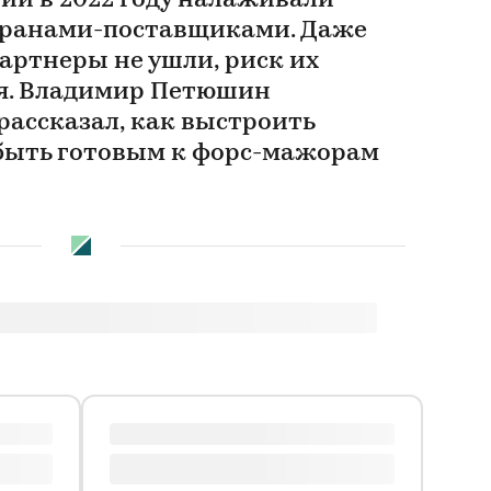
ии в 2022 году налаживали
транами-поставщиками. Даже
артнеры не ушли, риск их
я. Владимир Петюшин
рассказал, как выстроить
быть готовым к форс-мажорам