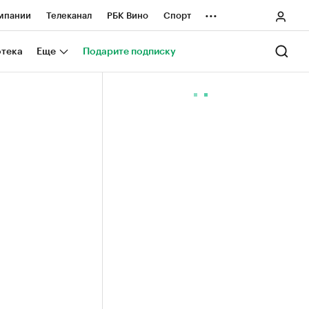
...
мпании
Телеканал
РБК Вино
Спорт
ные проекты
Город
Стиль
Крипто
отека
Еще
Подарите подписку
Спецпроекты СПб
ологии и медиа
Финансы