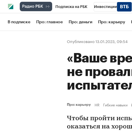
Подписка на РБК
Инвестиции
Школа управления РБК
РБК Образов
В подписке
Про: главное
Про: деньги
Про: карьеру
РБК Бизнес-среда
Дискуссионный кл
Опубликовано 13.01.2023, 09:54
Конференции СПб
Спецпроекты
«Ваше вре
Рынок наличной валюты
не провал
испытате
HR
Гибкие навыки
Про: карьеру
Чтобы пройти испы
оказаться на хорош