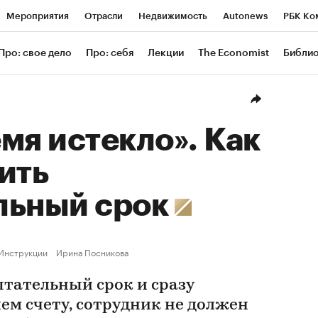
Мероприятия
Отрасли
Недвижимость
Autonews
РБК Ко
ание
РБК Курсы
РБК Life
Тренды
Визионеры
Националь
Про: свое дело
Про: себя
Лекции
The Economist
Библи
уб
Исследования
Кредитные рейтинги
Франшизы
Газета
Проверка контрагентов
Политика
Экономика
Бизнес
Техн
мя истекло». Как
ить
льный срок
Инструкции
Ирина Посникова
тательный срок и сразу
ем счету, сотрудник не должен