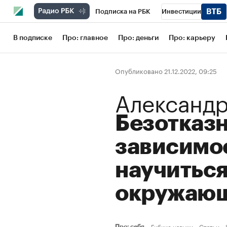
Подписка на РБК
Инвестиции
Школа управления РБК
РБК Образов
В подписке
Про: главное
Про: деньги
Про: карьеру
РБК Бизнес-среда
Дискуссионный кл
Опубликовано 21.12.2022, 09:25
Конференции СПб
Спецпроекты
Александ
Рынок наличной валюты
Безотказн
зависимос
научиться
окружаю
Гибкие навыки
Статьи
Про: себя