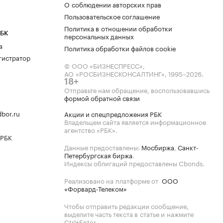
О соблюдении авторских прав
Пользовательское соглашение
Политика в отношении обработки
РБК
персональных данных
а
Политика обработки файлов cookie
гистратор
© ООО «БИЗНЕСПРЕСС»,
АО «РОСБИЗНЕСКОНСАЛТИНГ»,
1995–2026
.
18+
Отправьте нам обращение, воспользовавшись
формой обратной связи
bor.ru
Акции и спецпредложения РБК
Владельцем сайта является информационное
агентство «РБК».
 РБК
Данные предоставлены:
Мосбиржа
,
Санкт-
Петербургская биржа
.
Индексы облигаций предоставлены Cbonds.
Реализовано на платформе от
ООО
«Форвард-Телеком»
Чтобы отправить редакции сообщение,
выделите часть текста в статье и нажмите
Ctrl+Enter