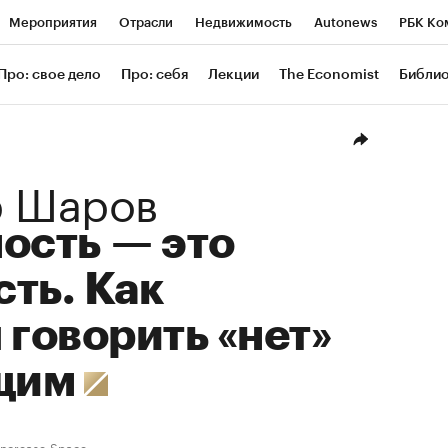
Мероприятия
Отрасли
Недвижимость
Autonews
РБК Ко
ание
РБК Курсы
РБК Life
Тренды
Визионеры
Националь
Про: свое дело
Про: себя
Лекции
The Economist
Библи
уб
Исследования
Кредитные рейтинги
Франшизы
Газета
Проверка контрагентов
Политика
Экономика
Бизнес
Техн
р Шаров
ость — это
ть. Как
 говорить «нет»
щим
Increase.Space