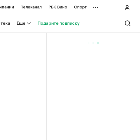
...
мпании
Телеканал
РБК Вино
Спорт
ные проекты
Город
Стиль
Крипто
отека
Еще
Подарите подписку
Спецпроекты СПб
ологии и медиа
Финансы