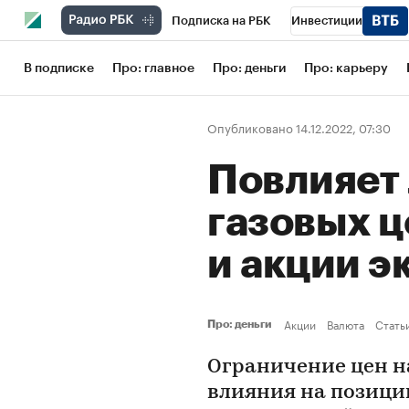
Подписка на РБК
Инвестиции
Школа управления РБК
РБК Образов
В подписке
Про: главное
Про: деньги
Про: карьеру
РБК Бизнес-среда
Дискуссионный кл
Опубликовано 14.12.2022, 07:30
Конференции СПб
Спецпроекты
Повлияет 
Рынок наличной валюты
газовых ц
и акции э
Акции
Валюта
Стать
Про: деньги
Ограничение цен н
влияния на позиции