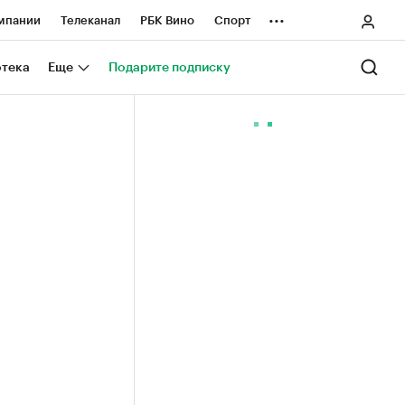
...
мпании
Телеканал
РБК Вино
Спорт
ные проекты
Город
Стиль
Крипто
отека
Еще
Подарите подписку
Спецпроекты СПб
ологии и медиа
Финансы