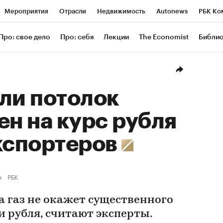
Мероприятия
Отрасли
Недвижимость
Autonews
РБК Ко
ание
РБК Курсы
РБК Life
Тренды
Визионеры
Националь
Про: свое дело
Про: себя
Лекции
The Economist
Библи
уб
Исследования
Кредитные рейтинги
Франшизы
Газета
Проверка контрагентов
Политика
Экономика
Бизнес
Техн
ли потолок
ен на курс рубля
кспортеров
и
РБК
а газ не окажет существенного
 рубля, считают эксперты.