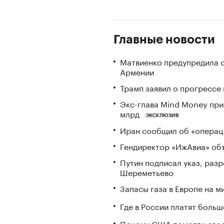
Главные новости
Матвиенко предупредила о
Армении
Трамп заявил о прогрессе
Экс-глава Mind Money при
млрд
ЭКСКЛЮЗИВ
Иран сообщил об «операци
Гендиректор «ИжАвиа» объ
Путин подписал указ, ра
Шереметьево
Запасы газа в Европе на м
Где в России платят больш
Почему США помогли свое