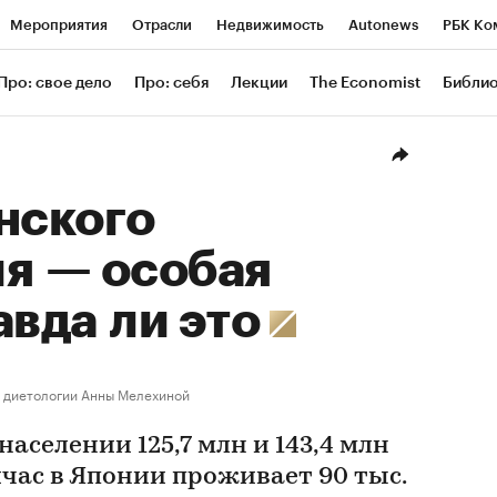
Мероприятия
Отрасли
Недвижимость
Autonews
РБК Ко
ание
РБК Курсы
РБК Life
Тренды
Визионеры
Националь
Про: свое дело
Про: себя
Лекции
The Economist
Библи
уб
Исследования
Кредитные рейтинги
Франшизы
Газета
Проверка контрагентов
Политика
Экономика
Бизнес
Техн
нского
я — особая
авда ли это
 диетологии Анны Мелехиной
аселении 125,7 млн и 143,4 млн
час в Японии проживает 90 тыс.