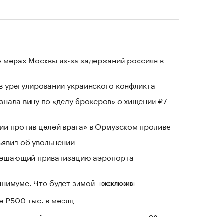
 мерах Москвы из-за задержаний россиян в
 в урегулировании украинского конфликта
знала вину по «делу брокеров» о хищении ₽7
и против целей врага» в Ормузском проливе
явил об увольнении
зрешающий приватизацию аэропорта
инимуме. Что будет зимой
ЭКСКЛЮЗИВ
е ₽500 тыс. в месяц
му крупнейшему кредитору впервые за 28 лет