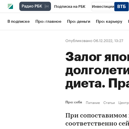
Подписка на РБК
Инвестиции
Школа управления РБК
РБК Образов
В подписке
Про: главное
Про: деньги
Про: карьеру
РБК Бизнес-среда
Дискуссионный кл
Опубликовано 06.12.2022, 13:27
Конференции СПб
Спецпроекты
Залог япо
Рынок наличной валюты
долголети
диета. Пр
Питание
Статьи
Центр
Про: себя
При сопоставимом н
соответственно сей