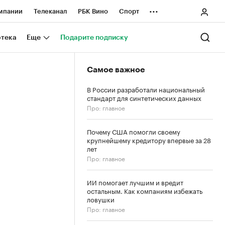
...
мпании
Телеканал
РБК Вино
Спорт
ные проекты
Город
Стиль
Крипто
отека
Еще
Подарите подписку
Спецпроекты СПб
Самое важное
ологии и медиа
Финансы
В России разработали национальный
стандарт для синтетических данных
Про: главное
Почему США помогли своему
крупнейшему кредитору впервые за 28
лет
Про: главное
ИИ помогает лучшим и вредит
остальным. Как компаниям избежать
ловушки
Про: главное