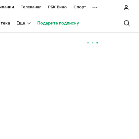
...
мпании
Телеканал
РБК Вино
Спорт
ные проекты
Город
Стиль
Крипто
отека
Еще
Подарите подписку
Спецпроекты СПб
ологии и медиа
Финансы