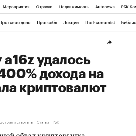
Мероприятия
Отрасли
Недвижимость
Autonews
РБК Ко
ание
РБК Курсы
РБК Life
Тренды
Визионеры
Националь
Про: свое дело
Про: себя
Лекции
The Economist
Библи
уб
Исследования
Кредитные рейтинги
Франшизы
Газета
Проверка контрагентов
Политика
Экономика
Бизнес
Техн
 a16z удалось
400% дохода на
ала криптовалют
дустрия и стартапы
Статьи
РБК