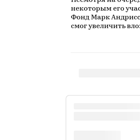
Несмотря на очере
некоторым его учас
Фонд Марк Андрисс
смог увеличить вло