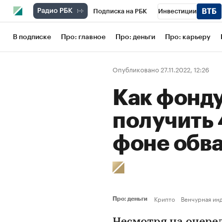
Подписка на РБК
Инвестиции
Школа управления РБК
РБК Образов
В подписке
Про: главное
Про: деньги
Про: карьеру
РБК Бизнес-среда
Дискуссионный кл
Опубликовано 27.11.2022, 12:26
Конференции СПб
Спецпроекты
Как фонду
Рынок наличной валюты
получить 
фоне обв
Крипто
Венчурная ин
Про: деньги