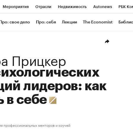
Мероприятия
Отрасли
Недвижимость
Autonews
РБК Ко
ание
РБК Курсы
РБК Life
Тренды
Визионеры
Националь
Про: свое дело
Про: себя
Лекции
The Economist
Библи
уб
Исследования
Кредитные рейтинги
Франшизы
Газета
Проверка контрагентов
Политика
Экономика
Бизнес
Техн
ра Прицкер
сихологических
ий лидеров: как
ь в себе
я профессиональных менторов и коучей