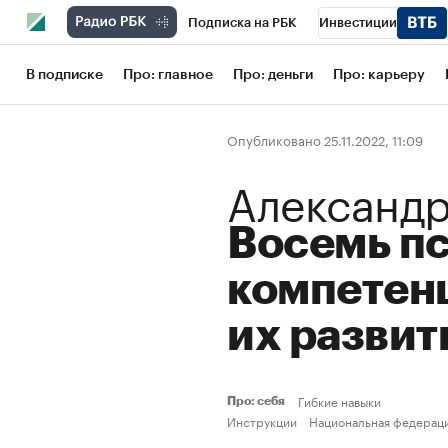
Подписка на РБК
Инвестиции
Школа управления РБК
РБК Образов
В подписке
Про: главное
Про: деньги
Про: карьеру
РБК Бизнес-среда
Дискуссионный кл
Опубликовано 25.11.2022, 11:09
Конференции СПб
Спецпроекты
Александ
Рынок наличной валюты
Восемь п
компетенц
их развит
Гибкие навыки
Про: себя
Инструкции
Национальная федераци