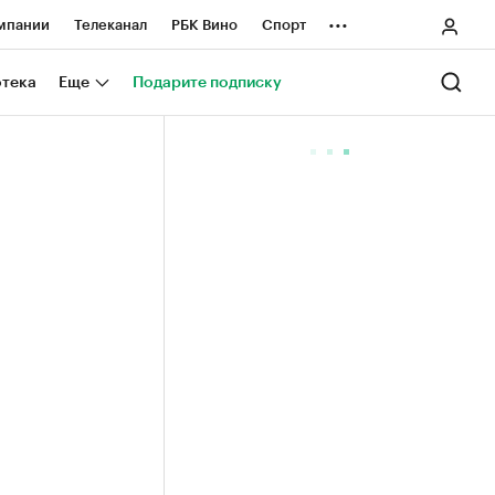
...
мпании
Телеканал
РБК Вино
Спорт
ные проекты
Город
Стиль
Крипто
отека
Еще
Подарите подписку
Спецпроекты СПб
ологии и медиа
Финансы