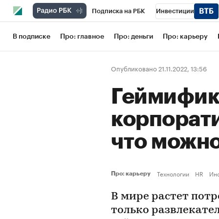
Подписка на РБК
Инвестиции
Школа управления РБК
РБК Образов
В подписке
Про: главное
Про: деньги
Про: карьеру
РБК Бизнес-среда
Дискуссионный кл
Опубликовано 21.11.2022, 13:56
Конференции СПб
Спецпроекты
Геймифик
Рынок наличной валюты
корпорат
что можно
Технологии
HR
Ин
Про: карьеру
В мире растет потр
только развлекате