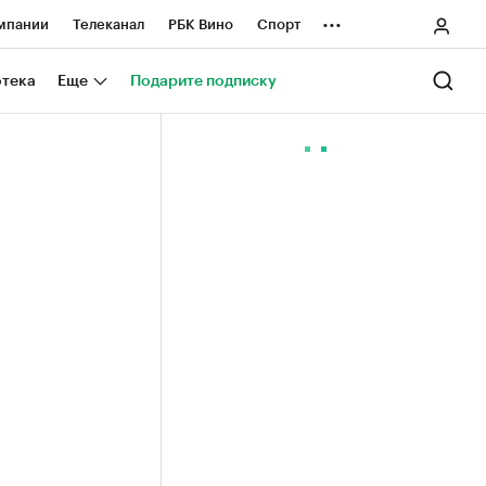
...
мпании
Телеканал
РБК Вино
Спорт
ные проекты
Город
Стиль
Крипто
отека
Еще
Подарите подписку
Спецпроекты СПб
ологии и медиа
Финансы