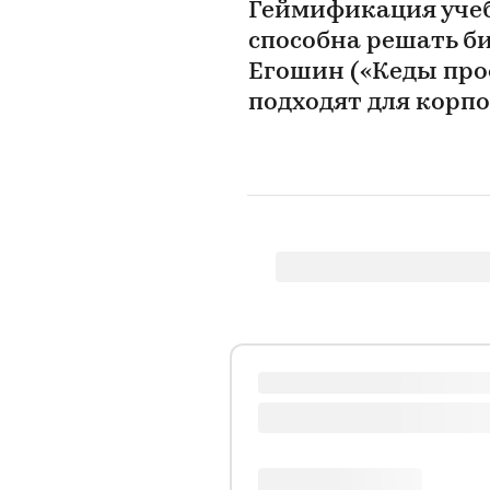
Геймификация учеб
способна решать б
Егошин («Кеды про
подходят для корп