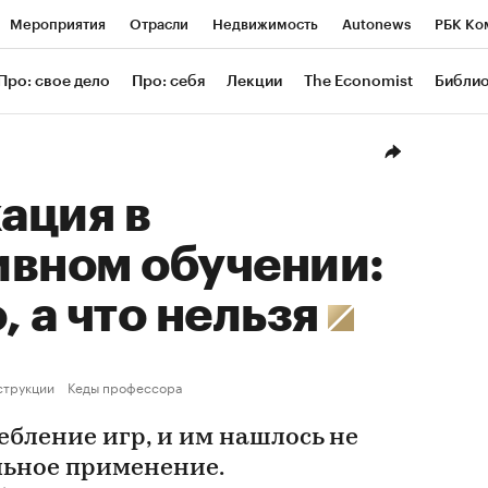
Мероприятия
Отрасли
Недвижимость
Autonews
РБК Ко
ание
РБК Курсы
РБК Life
Тренды
Визионеры
Националь
Про: свое дело
Про: себя
Лекции
The Economist
Библи
уб
Исследования
Кредитные рейтинги
Франшизы
Газета
Проверка контрагентов
Политика
Экономика
Бизнес
Техн
ация в
ивном обучении:
, а что нельзя
струкции
Кеды профессора
ебление игр, и им нашлось не
льное применение.