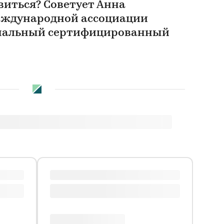
виться? Советует Анна
еждународной ассоциации
ональный сертифицированный