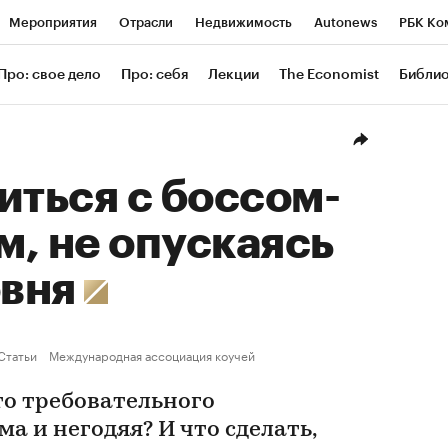
Мероприятия
Отрасли
Недвижимость
Autonews
РБК Ко
ание
РБК Курсы
РБК Life
Тренды
Визионеры
Националь
Про: свое дело
Про: себя
Лекции
The Economist
Библи
уб
Исследования
Кредитные рейтинги
Франшизы
Газета
Проверка контрагентов
Политика
Экономика
Бизнес
Техн
иться с боссом-
, не опускаясь
овня
Статьи
Международная ассоциация коучей
то требовательного
ма и негодяя? И что сделать,