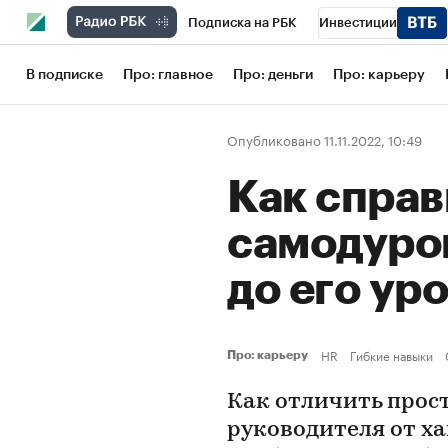
Подписка на РБК
Инвестиции
Школа управления РБК
РБК Образов
В подписке
Про: главное
Про: деньги
Про: карьеру
РБК Бизнес-среда
Дискуссионный кл
Опубликовано 11.11.2022, 10:49
Конференции СПб
Спецпроекты
Как справ
Рынок наличной валюты
самодуром
до его ур
HR
Гибкие навыки
Про: карьеру
Как отличить прос
руководителя от ха