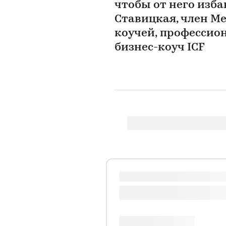
чтобы от него изба
Ставицкая, член М
коучей, професси
бизнес-коуч ICF