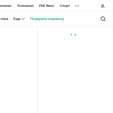
...
мпании
Телеканал
РБК Вино
Спорт
ные проекты
Город
Стиль
Крипто
отека
Еще
Подарите подписку
Спецпроекты СПб
ологии и медиа
Финансы