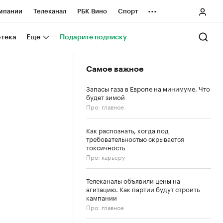
...
мпании
Телеканал
РБК Вино
Спорт
ные проекты
Город
Стиль
Крипто
отека
Еще
Подарите подписку
Спецпроекты СПб
Самое важное
ологии и медиа
Финансы
Запасы газа в Европе на минимуме. Что
будет зимой
Про: главное
Как распознать, когда под
требовательностью скрывается
токсичность
Про: карьеру
Телеканалы объявили цены на
агитацию. Как партии будут строить
кампании
Про: главное