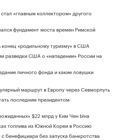
 стал «главным коллектором» другого
зался фундамент моста времен Римской
 конец «родильному туризму» в США
ии разведки США о «нападении» России на
здание личного фонда и какие ловушки
гулярный маршрут в Европу через Севморпуть
стать последним президентом-
ожиданных» $22 млрд у Ким Чен Ына
ках топлива из Южной Кореи в Россию
г с бенефициара без запуска банкротства