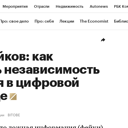
Мероприятия
Отрасли
Недвижимость
Autonews
РБК Ко
ание
РБК Курсы
РБК Life
Тренды
Визионеры
Националь
Про: свое дело
Про: себя
Лекции
The Economist
Библи
уб
Исследования
Кредитные рейтинги
Франшизы
Газета
Проверка контрагентов
Политика
Экономика
Бизнес
Техн
ков: как
ь независимость
 в цифровой
де
ции
BITOBE