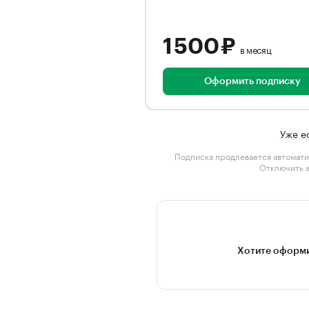
1 500 ₽
в месяц
Оформить подписку
Уже е
Подписка продлевается автомати
Отключить 
Хотите оформи