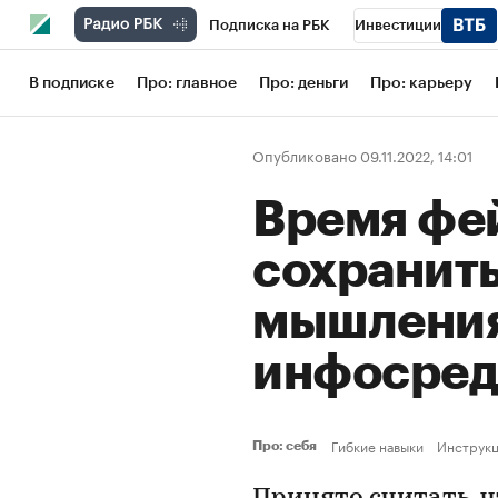
Подписка на РБК
Инвестиции
Школа управления РБК
РБК Образов
В подписке
Про: главное
Про: деньги
Про: карьеру
РБК Бизнес-среда
Дискуссионный кл
Опубликовано 09.11.2022, 14:01
Конференции СПб
Спецпроекты
Время фей
Рынок наличной валюты
сохранит
мышления
инфосре
Гибкие навыки
Инструк
Про: себя