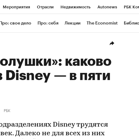
Мероприятия
Отрасли
Недвижимость
Autonews
РБК Ко
ание
РБК Курсы
РБК Life
Тренды
Визионеры
Националь
Про: свое дело
Про: себя
Лекции
The Economist
Библи
уб
Исследования
Кредитные рейтинги
Франшизы
Газета
Проверка контрагентов
Политика
Экономика
Бизнес
Техн
Золушки»: каково
в Disney — в пяти
РБК
одразделениях Disney трудятся
век. Далеко не для всех из них