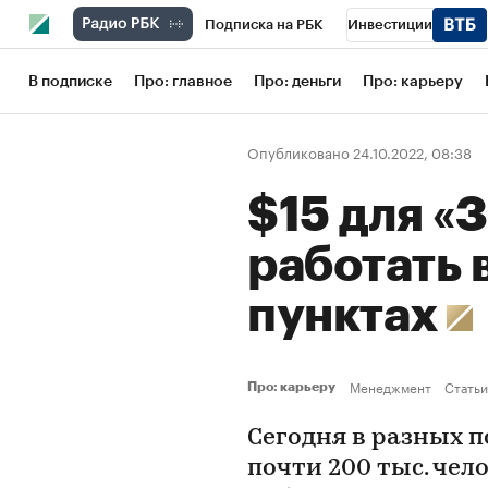
Подписка на РБК
Инвестиции
Школа управления РБК
РБК Образов
В подписке
Про: главное
Про: деньги
Про: карьеру
РБК Бизнес-среда
Дискуссионный кл
Опубликовано 24.10.2022, 08:38
Конференции СПб
Спецпроекты
$15 для «
Рынок наличной валюты
работать 
пунктах
Менеджмент
Статьи
Про: карьеру
Сегодня в разных п
почти 200 тыс. чело