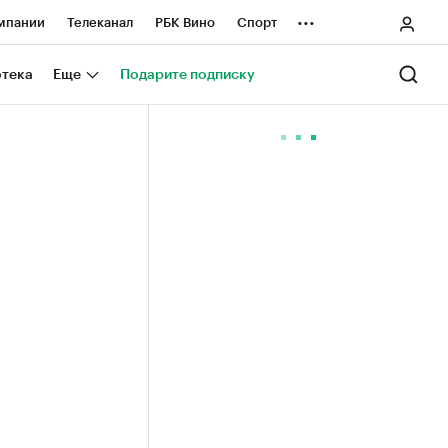
...
мпании
Телеканал
РБК Вино
Спорт
ные проекты
Город
Стиль
Крипто
отека
Еще
Подарите подписку
Спецпроекты СПб
ологии и медиа
Финансы