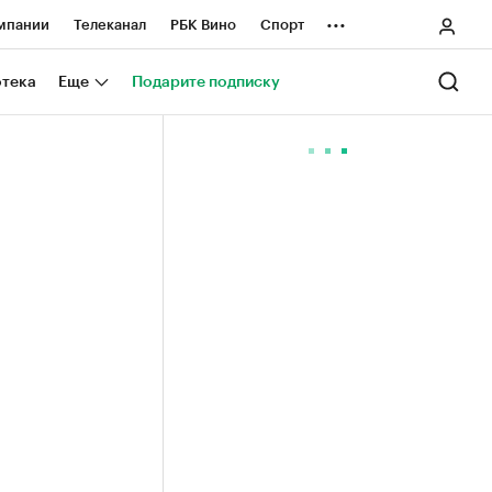
...
мпании
Телеканал
РБК Вино
Спорт
ные проекты
Город
Стиль
Крипто
отека
Еще
Подарите подписку
Спецпроекты СПб
ологии и медиа
Финансы