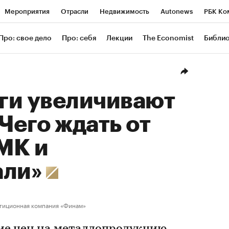
Мероприятия
Отрасли
Недвижимость
Autonews
РБК Ко
ание
РБК Курсы
РБК Life
Тренды
Визионеры
Националь
Про: свое дело
Про: себя
Лекции
The Economist
Библи
уб
Исследования
Кредитные рейтинги
Франшизы
Газета
Проверка контрагентов
Политика
Экономика
Бизнес
Техн
ги увеличивают
Чего ждать от
МК и
али»
тиционная компания «Финам»