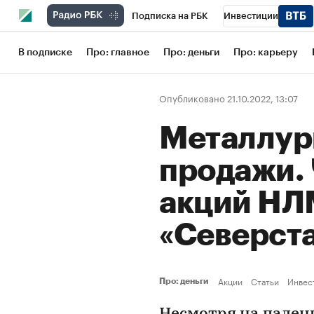
Подписка на РБК
Инвестиции
Школа управления РБК
РБК Образов
В подписке
Про: главное
Про: деньги
Про: карьеру
РБК Бизнес-среда
Дискуссионный кл
Опубликовано 21.10.2022, 13:07
Конференции СПб
Спецпроекты
Металлур
Рынок наличной валюты
продажи. 
акций НЛ
«Северст
Акции
Статьи
Инвес
Про: деньги