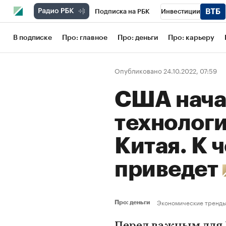
Подписка на РБК
Инвестиции
Школа управления РБК
РБК Образов
В подписке
Про: главное
Про: деньги
Про: карьеру
РБК Бизнес-среда
Дискуссионный кл
Опубликовано 24.10.2022, 07:59
Конференции СПб
Спецпроекты
США нача
Рынок наличной валюты
технолог
Китая. К 
приведет
Экономические тренд
Про: деньги