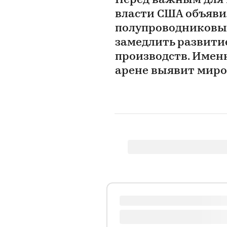
Перед важным для 
власти США объявил
полупроводниковых
замедлить развити
производств. Имен
арене выявит миро