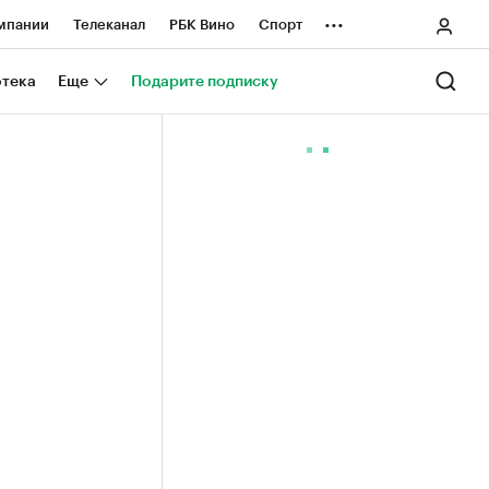
...
мпании
Телеканал
РБК Вино
Спорт
ные проекты
Город
Стиль
Крипто
отека
Еще
Подарите подписку
Спецпроекты СПб
ологии и медиа
Финансы