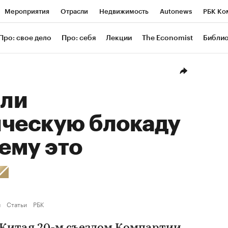
Мероприятия
Отрасли
Недвижимость
Autonews
РБК Ко
ание
РБК Курсы
РБК Life
Тренды
Визионеры
Националь
Про: свое дело
Про: себя
Лекции
The Economist
Библи
уб
Исследования
Кредитные рейтинги
Франшизы
Газета
Проверка контрагентов
Политика
Экономика
Бизнес
Техн
ли
ическую блокаду
чему это
ы
Статьи
РБК