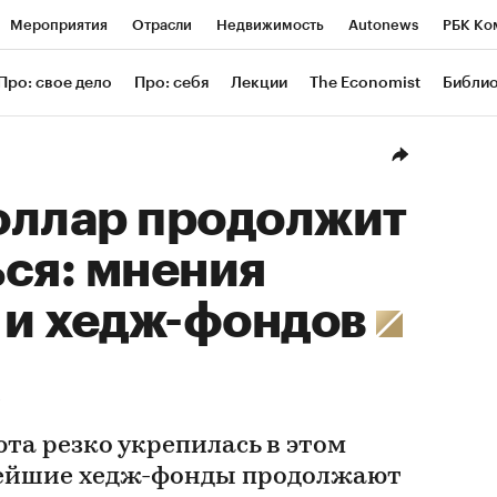
Мероприятия
Отрасли
Недвижимость
Autonews
РБК Ко
ание
РБК Курсы
РБК Life
Тренды
Визионеры
Националь
Про: свое дело
Про: себя
Лекции
The Economist
Библи
уб
Исследования
Кредитные рейтинги
Франшизы
Газета
Проверка контрагентов
Политика
Экономика
Бизнес
Техн
оллар продолжит
ся: мнения
 и хедж-фондов
та резко укрепилась в этом
нейшие хедж-фонды продолжают