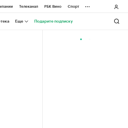
...
мпании
Телеканал
РБК Вино
Спорт
ные проекты
Город
Стиль
Крипто
отека
Еще
Подарите подписку
Спецпроекты СПб
ологии и медиа
Финансы