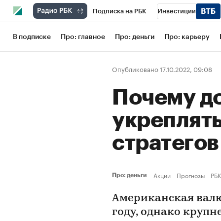
Подписка на РБК
Инвестиции
Школа управления РБК
РБК Образов
В подписке
Про: главное
Про: деньги
Про: карьеру
РБК Бизнес-среда
Дискуссионный кл
Опубликовано 17.10.2022, 09:08
Конференции СПб
Спецпроекты
Почему д
Рынок наличной валюты
укреплять
стратегов
Акции
Прогнозы
РБК
Про: деньги
Американская валю
году, однако круп