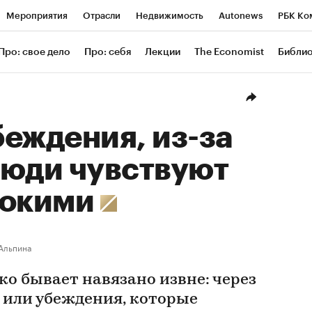
Мероприятия
Отрасли
Недвижимость
Autonews
РБК Ко
ание
РБК Курсы
РБК Life
Тренды
Визионеры
Националь
Про: свое дело
Про: себя
Лекции
The Economist
Библи
уб
Исследования
Кредитные рейтинги
Франшизы
Газета
Проверка контрагентов
Политика
Экономика
Бизнес
Техн
еждения, из-за
люди чувствуют
нокими
Альпина
о бывает навязано извне: через
или убеждения, которые