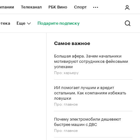
...
мпании
Телеканал
РБК Вино
Спорт
ные проекты
Город
Стиль
Крипто
отека
Еще
Подарите подписку
Спецпроекты СПб
Самое важное
ологии и медиа
Финансы
Большая афера. Зачем начальники
мотивируют сотрудников фейковыми
успехами
Про: карьеру
ИИ помогает лучшим и вредит
остальным. Как компаниям избежать
ловушки
Про: главное
Почему электромобили дешевеют
быстрее машин с ДВС
Про: главное