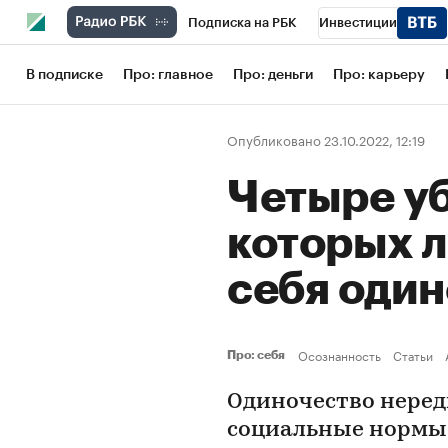
Подписка на РБК
Инвестиции
Школа управления РБК
РБК Образов
В подписке
Про: главное
Про: деньги
Про: карьеру
РБК Бизнес-среда
Дискуссионный кл
Опубликовано 23.10.2022, 12:19
Конференции СПб
Спецпроекты
Четыре уб
Рынок наличной валюты
которых 
себя оди
Осознанность
Статьи
Про: себя
Одиночество нередк
социальные нормы 