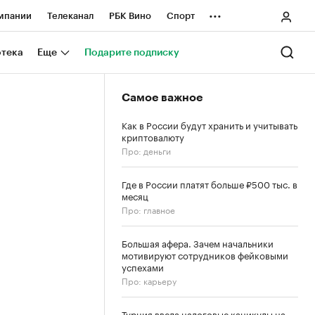
...
мпании
Телеканал
РБК Вино
Спорт
ные проекты
Город
Стиль
Крипто
отека
Еще
Подарите подписку
Спецпроекты СПб
Самое важное
ологии и медиа
Финансы
Как в России будут хранить и учитывать
криптовалюту
Про: деньги
Где в России платят больше ₽500 тыс. в
месяц
Про: главное
Большая афера. Зачем начальники
мотивируют сотрудников фейковыми
успехами
Про: карьеру
Турция ввела налоговые каникулы на