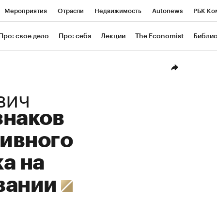
Мероприятия
Отрасли
Недвижимость
Autonews
РБК Ко
ание
РБК Курсы
РБК Life
Тренды
Визионеры
Националь
Про: свое дело
Про: себя
Лекции
The Economist
Библи
уб
Исследования
Кредитные рейтинги
Франшизы
Газета
Проверка контрагентов
Политика
Экономика
Бизнес
Техн
вич
знаков
ивного
а на
вании