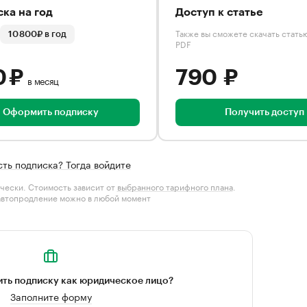
ка на год
Доступ к статье
Также вы сможете скачать стать
10 800₽ в год
PDF
0 ₽
790 ₽
в месяц
Оформить подписку
Получить доступ
сть подписка? Тогда войдите
чески. Стоимость зависит от
выбранного тарифного плана
.
автопродление можно в любой момент
ть подписку как юридическое лицо?
Заполните форму