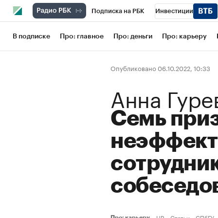
Подписка на РБК
Инвестиции
Школа управления РБК
РБК Образов
В подписке
Про: главное
Про: деньги
Про: карьеру
РБК Бизнес-среда
Дискуссионный кл
Опубликовано 06.10.2022, 10:33
Конференции СПб
Спецпроекты
Анна Гуре
Рынок наличной валюты
Семь при
неэффект
сотрудник
собеседо
HR
Статьи
СПбГУ
Про: карьеру