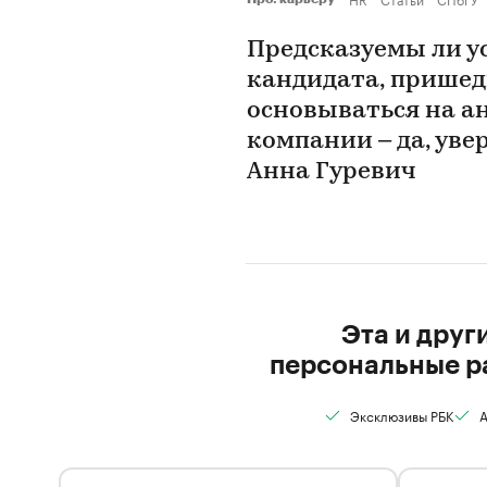
Предсказуемы ли у
кандидата, пришед
основываться на а
компании – да, ув
Анна Гуревич
Эта и друг
персональные р
Эксклюзивы РБК
А