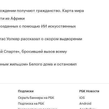
 рождении получают гражданство. Карта мира
йти из Африки
созданных с помощью ИИ искусственных
ас Уолкер рассказал о скором выдворении
ой Спарте», бросившей вызов всему
нным жильцом» Белого дома и остановил
Подписки
РБК Новости
Скрыть баннеры на РБК
iOS
Подписка на РБК
Android
Корпоративная подписка
AppGallery