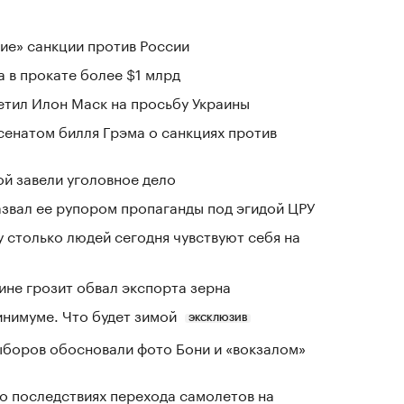
ие» санкции против России
 в прокате более $1 млрд
тветил Илон Маск на просьбу Украины
сенатом билля Грэма о санкциях против
й завели уголовное дело
азвал ее рупором пропаганды под эгидой ЦРУ
у столько людей сегодня чувствуют себя на
ине грозит обвал экспорта зерна
инимуме. Что будет зимой
ЭКСКЛЮЗИВ
выборов обосновали фото Бони и «вокзалом»
о последствиях перехода самолетов на