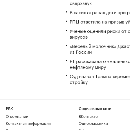
сверхзвук
В каких странах дети при
РПЦ ответила на призыв у
Ученые оценили риски от 
вирусов
«Веселый молочник» Джаст
из России
FT рассказала о «маленьк
нефтяному миру
Суд назвал Трампа «време
стройку
РБК
Социальные сети
О компании
ВКонтакте
Контактная информация
Одноклассники
Редакция
Telegram