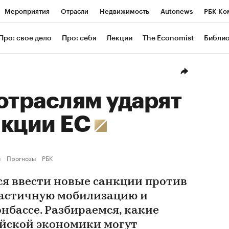
Мероприятия
Отрасли
Недвижимость
Autonews
РБК Ко
ание
РБК Курсы
РБК Life
Тренды
Визионеры
Националь
Про: свое дело
Про: себя
Лекции
The Economist
Библи
уб
Исследования
Кредитные рейтинги
Франшизы
Газета
Проверка контрагентов
Политика
Экономика
Бизнес
Техн
отраслям ударят
нкции ЕС
ы
Прогнозы
РБК
ся ввести новые санкции против
 частичную мобилизацию и
нбассе. Разбираемся, какие
йской экономики могут