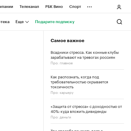
...
мпании
Телеканал
РБК Вино
Спорт
ные проекты
Город
Стиль
Крипто
отека
Еще
Подарите подписку
Спецпроекты СПб
Самое важное
ологии и медиа
Финансы
Всадники стресса. Как конные клубы
зарабатывают на тревогах россиян
Про: главное
Как распознать, когда под
требовательностью скрывается
токсичность
Про: карьеру
«Защита от стресса» с доходностью от
40%: куда вложить дивиденды
Про: деньги
Три способа взыскать долг с