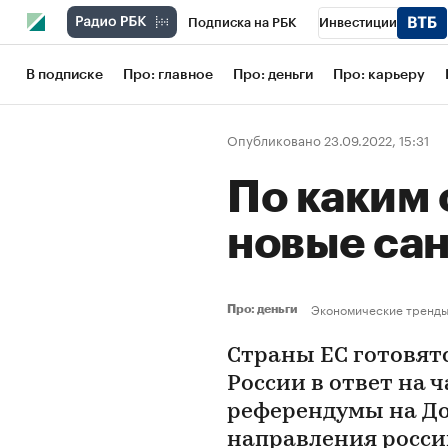
Подписка на РБК
Инвестиции
Школа управления РБК
РБК Образов
В подписке
Про: главное
Про: деньги
Про: карьеру
РБК Бизнес-среда
Дискуссионный кл
Опубликовано 23.09.2022, 15:31
Конференции СПб
Спецпроекты
По каким 
Рынок наличной валюты
новые са
Экономические тренд
Про: деньги
Страны ЕС готовят
России в ответ на
референдумы на До
направления росси