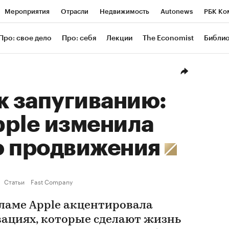
Мероприятия
Отрасли
Недвижимость
Autonews
РБК Ко
ание
РБК Курсы
РБК Life
Тренды
Визионеры
Националь
Про: свое дело
Про: себя
Лекции
The Economist
Библи
уб
Исследования
Кредитные рейтинги
Франшизы
Газета
Проверка контрагентов
Политика
Экономика
Бизнес
Техн
к запугиванию:
pple изменила
ю продвижения
Статьи
Fast Company
кламе Apple акцентировала
ациях, которые сделают жизнь