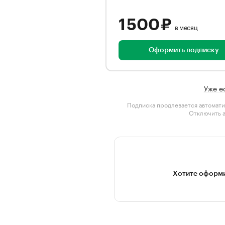
1 500 ₽
в месяц
Оформить подписку
Уже е
Подписка продлевается автомати
Отключить 
Хотите оформи