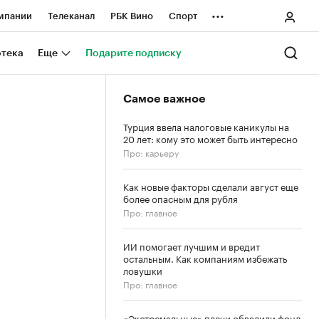
...
мпании
Телеканал
РБК Вино
Спорт
ные проекты
Город
Стиль
Крипто
отека
Еще
Подарите подписку
Спецпроекты СПб
Самое важное
ологии и медиа
Финансы
Турция ввела налоговые каникулы на
20 лет: кому это может быть интересно
Про: карьеру
Как новые факторы сделали август еще
более опасным для рубля
Про: главное
ИИ помогает лучшим и вредит
остальным. Как компаниям избежать
ловушки
Про: главное
«Экстремальные» плечи обвалили фонд