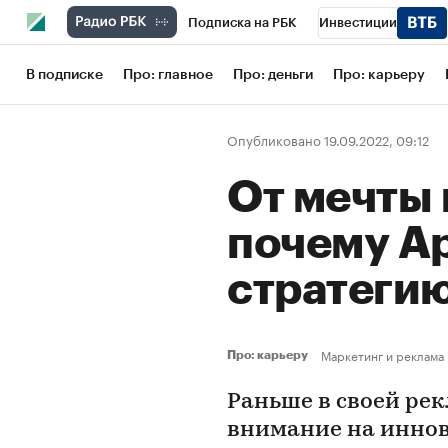
Подписка на РБК
Инвестиции
Школа управления РБК
РБК Образов
В подписке
Про: главное
Про: деньги
Про: карьеру
РБК Бизнес-среда
Дискуссионный кл
Опубликовано 19.09.2022, 09:12
Конференции СПб
Спецпроекты
От мечты 
Рынок наличной валюты
почему A
стратеги
Маркетинг и реклама
Про: карьеру
Раньше в своей ре
внимание на иннов