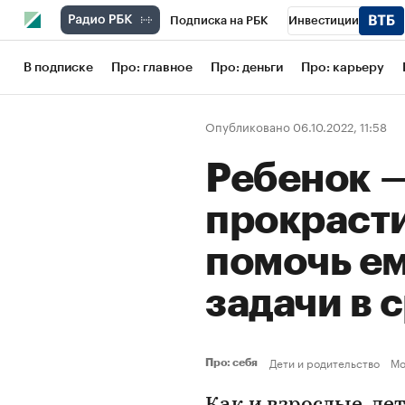
Подписка на РБК
Инвестиции
Школа управления РБК
РБК Образов
В подписке
Про: главное
Про: деньги
Про: карьеру
РБК Бизнес-среда
Дискуссионный кл
Опубликовано 06.10.2022, 11:58
Конференции СПб
Спецпроекты
Ребенок 
Рынок наличной валюты
прокрасти
помочь ем
задачи в 
Дети и родительство
Мо
Про: себя