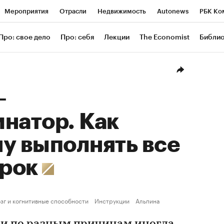
Мероприятия
Отрасли
Недвижимость
Autonews
РБК Ко
ание
РБК Курсы
РБК Life
Тренды
Визионеры
Националь
Про: свое дело
Про: себя
Лекции
The Economist
Библи
уб
Исследования
Кредитные рейтинги
Франшизы
Газета
Проверка контрагентов
Политика
Экономика
Бизнес
Техн
—
натор. Как
у выполнять все
срок
зг и когнитивные способности
Инструкции
Альпина