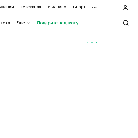
...
мпании
Телеканал
РБК Вино
Спорт
ные проекты
Город
Стиль
Крипто
отека
Еще
Подарите подписку
Спецпроекты СПб
ологии и медиа
Финансы