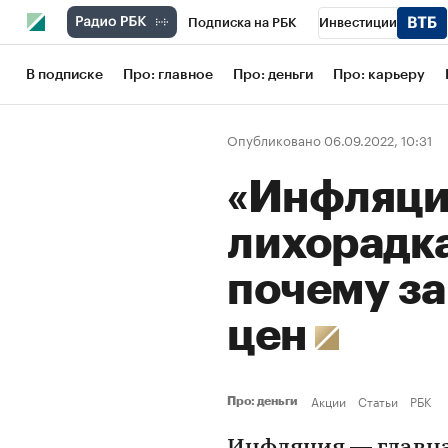
Подписка на РБК
Инвестиции
Школа управления РБК
РБК Образов
В подписке
Про: главное
Про: деньги
Про: карьеру
РБК Бизнес-среда
Дискуссионный кл
Опубликовано 06.09.2022, 10:31
Конференции СПб
Спецпроекты
«Инфляци
Рынок наличной валюты
лихорадка
почему за
цен
Акции
Статьи
РБК
Про: деньги