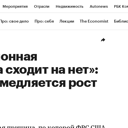
Мероприятия
Отрасли
Недвижимость
Autonews
РБК Ко
ание
РБК Курсы
РБК Life
Тренды
Визионеры
Националь
Про: свое дело
Про: себя
Лекции
The Economist
Библи
уб
Исследования
Кредитные рейтинги
Франшизы
Газета
Проверка контрагентов
Политика
Экономика
Бизнес
Техн
онная
 сходит на нет»:
медляется рост