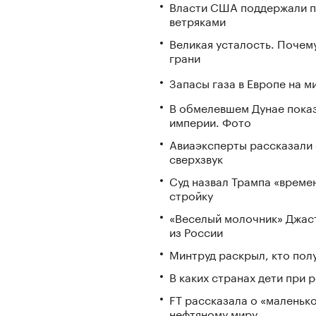
Власти США поддержали п
ветряками
Великая усталость. Почем
грани
Запасы газа в Европе на м
В обмелевшем Дунае пока
империи. Фото
Авиаэксперты рассказали 
сверхзвук
Суд назвал Трампа «време
стройку
«Веселый молочник» Джаст
из России
Минтруд раскрыл, кто полу
В каких странах дети при
FT рассказала о «маленьк
нефтяному миру