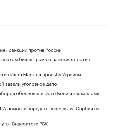
ие» санкции против России
сенатом билля Грэма о санкциях против
тветил Илон Маск на просьбу Украины
й завели уголовное дело
выборов обосновали фото Бони и «вокзалом»
ША помогли передать снаряды из Сербии на
нуты. Видеоитоги РБК