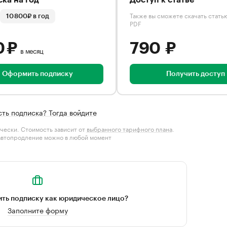
ка на год
Доступ к статье
Также вы сможете скачать стать
10 800₽ в год
PDF
0 ₽
790 ₽
в месяц
Оформить подписку
Получить доступ
сть подписка? Тогда войдите
чески. Стоимость зависит от
выбранного тарифного плана
.
автопродление можно в любой момент
ть подписку как юридическое лицо?
Заполните форму