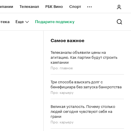
...
мпании
Телеканал
РБК Вино
Спорт
ные проекты
Город
Стиль
Крипто
отека
Еще
Подарите подписку
Спецпроекты СПб
Самое важное
ологии и медиа
Финансы
Телеканалы объявили цены на
агитацию. Как партии будут строить
кампании
Про: главное
Три способа взыскать долг с
бенефициара без запуска банкротства
Про: карьеру
Великая усталость. Почему столько
людей сегодня чувствуют себя на
грани
Про: карьеру