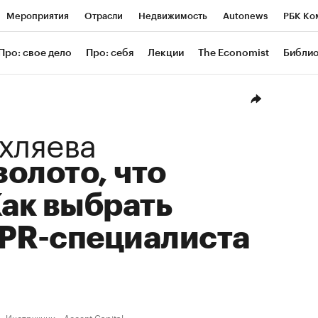
Мероприятия
Отрасли
Недвижимость
Autonews
РБК Ко
ание
РБК Курсы
РБК Life
Тренды
Визионеры
Националь
Про: свое дело
Про: себя
Лекции
The Economist
Библи
уб
Исследования
Кредитные рейтинги
Франшизы
Газета
Проверка контрагентов
Политика
Экономика
Бизнес
Техн
хляева
золото, что
Как выбрать
 PR-специалиста
Инструкции
Accent Capital