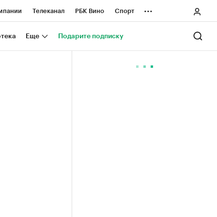
...
мпании
Телеканал
РБК Вино
Спорт
ные проекты
Город
Стиль
Крипто
отека
Еще
Подарите подписку
Спецпроекты СПб
ологии и медиа
Финансы