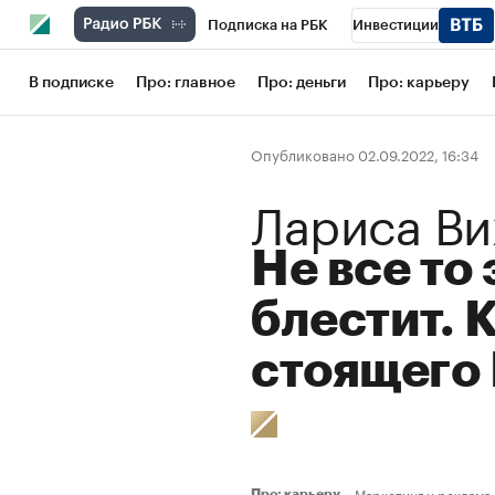
Подписка на РБК
Инвестиции
Школа управления РБК
РБК Образов
В подписке
Про: главное
Про: деньги
Про: карьеру
РБК Бизнес-среда
Дискуссионный кл
Опубликовано 02.09.2022, 16:34
Конференции СПб
Спецпроекты
Лариса Ви
Рынок наличной валюты
Не все то 
блестит. 
стоящего
Маркетинг и реклама
Про: карьеру