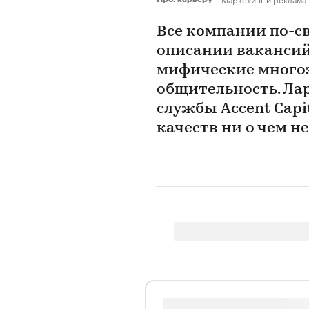
Все компании по-с
описании вакансий
мифические многоз
общительность. Лар
службы Accent Capi
качеств ни о чем н