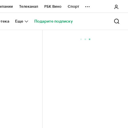
...
мпании
Телеканал
РБК Вино
Спорт
ные проекты
Город
Стиль
Крипто
отека
Еще
Подарите подписку
Спецпроекты СПб
ологии и медиа
Финансы