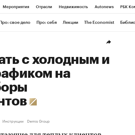
Мероприятия
Отрасли
Недвижимость
Autonews
РБК Ко
ание
РБК Курсы
РБК Life
Тренды
Визионеры
Националь
Про: свое дело
Про: себя
Лекции
The Economist
Библи
уб
Исследования
Кредитные рейтинги
Франшизы
Газета
Проверка контрагентов
Политика
Экономика
Бизнес
Техн
ать с холодным и
рафиком на
боры
нтов
Инструкции
Demis Group