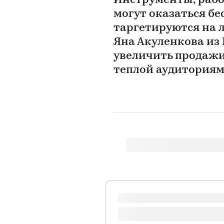
Инструменты, рабо
могут оказаться б
таргетируются на л
Яна Акуленкова из 
увеличить продажи,
теплой аудитория