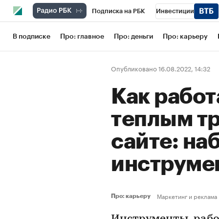
Подписка на РБК
Инвестиции
Школа управления РБК
РБК Образов
В подписке
Про: главное
Про: деньги
Про: карьеру
РБК Бизнес-среда
Дискуссионный кл
Опубликовано 16.08.2022, 14:32
Конференции СПб
Спецпроекты
Как работ
Рынок наличной валюты
теплым т
сайте: на
инструме
Маркетинг и реклама
Про: карьеру