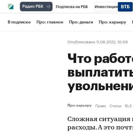
Подписка на РБК
Инвестиции
Школа управления РБК
РБК Образов
В подписке
Про: главное
Про: деньги
Про: карьеру
РБК Бизнес-среда
Дискуссионный кл
Опубликовано 11.08.2022, 10:09
Конференции СПб
Спецпроекты
Что работ
Рынок наличной валюты
выплатить
увольнен
Право
Статьи
BLS
Про: карьеру
Сложная ситуация 
расходы. А это поч