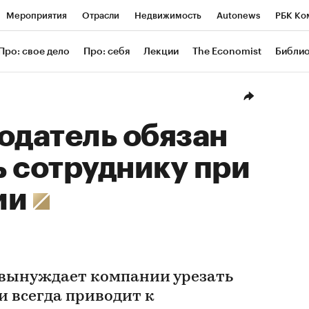
Мероприятия
Отрасли
Недвижимость
Autonews
РБК Ко
ание
РБК Курсы
РБК Life
Тренды
Визионеры
Националь
Про: свое дело
Про: себя
Лекции
The Economist
Библи
уб
Исследования
Кредитные рейтинги
Франшизы
Газета
Проверка контрагентов
Политика
Экономика
Бизнес
Техн
одатель обязан
 сотруднику при
ии
вынуждает компании урезать
ти всегда приводит к