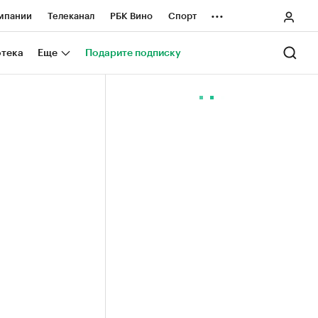
...
мпании
Телеканал
РБК Вино
Спорт
ные проекты
Город
Стиль
Крипто
отека
Еще
Подарите подписку
Спецпроекты СПб
ологии и медиа
Финансы