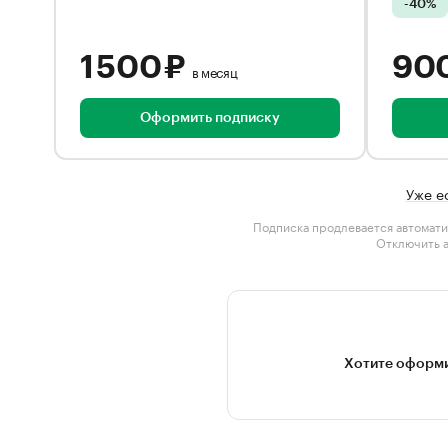
-40%
1 500 ₽
90
в месяц
Оформить подписку
Уже е
Подписка продлевается автомати
Отключить 
Хотите оформи