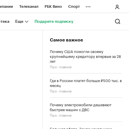
...
мпании
Телеканал
РБК Вино
Спорт
ные проекты
Город
Стиль
Крипто
отека
Еще
Подарите подписку
Спецпроекты СПб
Самое важное
ологии и медиа
Финансы
Почему США помогли своему
крупнейшему кредитору впервые за 28
лет
Про: главное
Где в России платят больше ₽500 тыс. в
месяц
Про: главное
Почему электромобили дешевеют
быстрее машин с ДВС
Про: главное
Большая афера. Зачем начальники