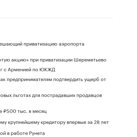
зрешающий приватизацию аэропорта
лотую акцию» при приватизации Шереметьево
ог с Арменией по ЮКЖД
 как предпринимателям подтвердить ущерб от
говых льготах для пострадавших продавцов
е ₽500 тыс. в месяц
му крупнейшему кредитору впервые за 28 лет
ой в работе Рунета