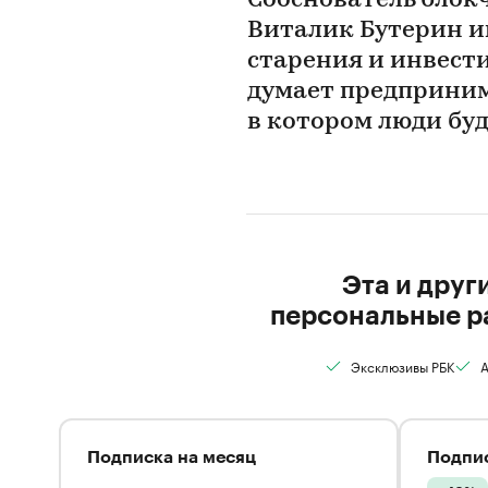
Сооснователь блок
Виталик Бутерин и
старения и инвести
думает предприним
в котором люди буд
Эта и друг
персональные р
Эксклюзивы РБК
А
Подписка на месяц
Подпис