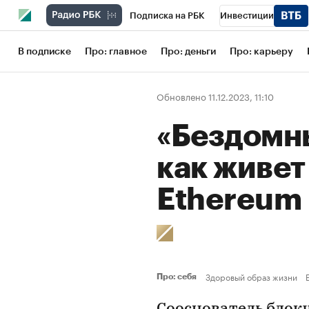
Подписка на РБК
Инвестиции
Школа управления РБК
РБК Образов
В подписке
Про: главное
Про: деньги
Про: карьеру
РБК Бизнес-среда
Дискуссионный кл
Обновлено 11.12.2023, 11:10
Конференции СПб
Спецпроекты
«Бездомн
Рынок наличной валюты
как живет
Ethereum
Здоровый образ жизни
Про: себя