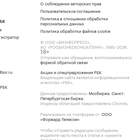
О соблюдении авторских прав
Пользовательское соглашение
Политика в отношении обработки
РБК
персональных данных
а
Политика обработки файлов cookie
гистратор
© ООО «БИЗНЕСПРЕСС»,
АО «РОСБИЗНЕСКОНСАЛТИНГ»,
1995–2026
.
18+
Отправьте нам обращение, воспользовавшись
формой обратной связи
bor.ru
Акции и спецпредложения РБК
Владельцем сайта является информационное
агентство «РБК».
 РБК
Данные предоставлены:
Мосбиржа
,
Санкт-
Петербургская биржа
.
Индексы облигаций предоставлены Cbonds.
Реализовано на платформе от
ООО
«Форвард-Телеком»
Чтобы отправить редакции сообщение,
выделите часть текста в статье и нажмите
Ctrl+Enter