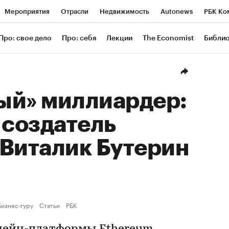
Мероприятия
Отрасли
Недвижимость
Autonews
РБК Ко
ание
РБК Курсы
РБК Life
Тренды
Визионеры
Националь
Про: свое дело
Про: себя
Лекции
The Economist
Библи
уб
Исследования
Кредитные рейтинги
Франшизы
Газета
Проверка контрагентов
Политика
Экономика
Бизнес
Техн
ый» миллиардер:
 создатель
 Виталик Бутерин
Бизнес-гуру
Статьи
РБК