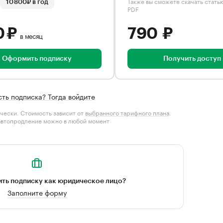
Также вы сможете скачать стать
10 800₽ в год
PDF
0 ₽
790 ₽
в месяц
Оформить подписку
Получить доступ
сть подписка? Тогда войдите
чески. Стоимость зависит от
выбранного тарифного плана
.
автопродление можно в любой момент
ть подписку как юридическое лицо?
Заполните форму