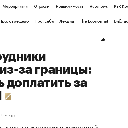
Мероприятия
Отрасли
Недвижимость
Autonews
РБК Ко
ание
РБК Курсы
РБК Life
Тренды
Визионеры
Националь
Про: свое дело
Про: себя
Лекции
The Economist
Библи
уб
Исследования
Кредитные рейтинги
Франшизы
Газета
Проверка контрагентов
Политика
Экономика
Бизнес
Техн
рудники
из-за границы:
ь доплатить за
Л
Taxology