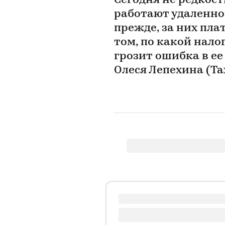
Сегодня не редкос
работают удаленно 
прежде, за них пла
том, по какой нало
грозит ошибка в е
Олеся Лепехина (Ta