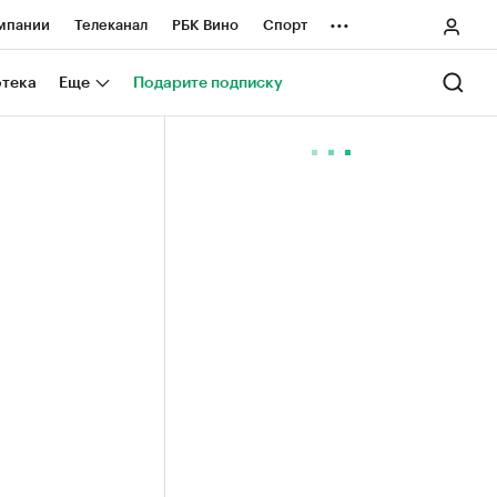
...
мпании
Телеканал
РБК Вино
Спорт
ные проекты
Город
Стиль
Крипто
отека
Еще
Подарите подписку
Спецпроекты СПб
ологии и медиа
Финансы