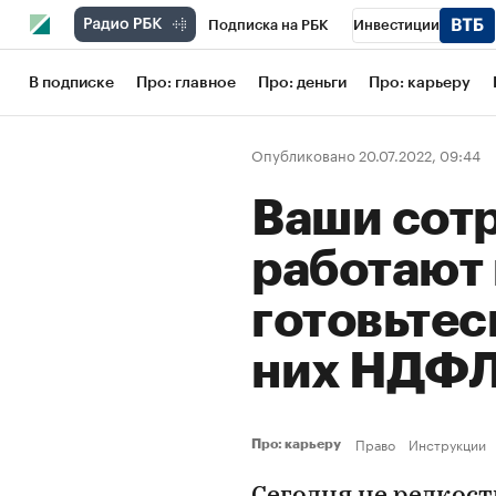
Подписка на РБК
Инвестиции
Школа управления РБК
РБК Образов
В подписке
Про: главное
Про: деньги
Про: карьеру
РБК Бизнес-среда
Дискуссионный кл
Опубликовано 20.07.2022, 09:44
Конференции СПб
Спецпроекты
Ваши сот
Рынок наличной валюты
работают 
готовьтес
них НДФ
Право
Инструкции
Про: карьеру