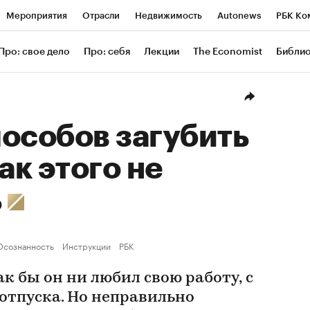
Мероприятия
Отрасли
Недвижимость
Autonews
РБК Ко
ание
РБК Курсы
РБК Life
Тренды
Визионеры
Националь
Про: свое дело
Про: себя
Лекции
The Economist
Библи
уб
Исследования
Кредитные рейтинги
Франшизы
Газета
Проверка контрагентов
Политика
Экономика
Бизнес
Техн
особов загубить
ак этого не
ь
Осознанность
Инструкции
РБК
к бы он ни любил свою работу, с
отпуска. Но неправильно