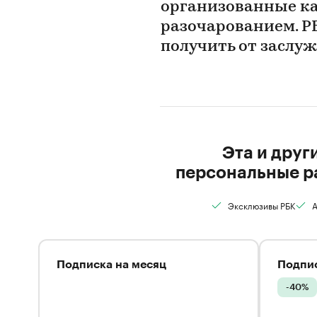
организованные ка
разочарованием. РБ
получить от заслу
Эта и друг
персональные р
Эксклюзивы РБК
А
Подписка на месяц
Подпис
-40%