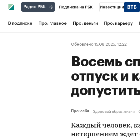
Подписка на РБК
Инвестиции
Школа управления РБК
РБК Образов
В подписке
Про: главное
Про: деньги
Про: карьеру
РБК Бизнес-среда
Дискуссионный кл
Обновлено 15.08.2025, 12:22
Конференции СПб
Спецпроекты
Восемь сп
Рынок наличной валюты
отпуск и к
допустит
Здоровый образ жизни
Про: себя
Каждый человек, ка
нетерпением ждет 