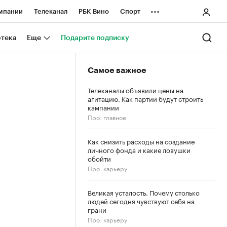
...
мпании
Телеканал
РБК Вино
Спорт
ные проекты
Город
Стиль
Крипто
отека
Еще
Подарите подписку
Спецпроекты СПб
Самое важное
ологии и медиа
Финансы
Телеканалы объявили цены на
агитацию. Как партии будут строить
кампании
Про: главное
Как снизить расходы на создание
личного фонда и какие ловушки
обойти
Про: карьеру
Великая усталость. Почему столько
людей сегодня чувствуют себя на
грани
Про: карьеру