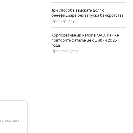
Три способа взыскать долг с
бенефициара без запуска банкротства
Про: карьеру
Корпоративный налог в ОАЭ: как не
повторить фатальные ошибки 2025
года
Про: свое дело
ю в формате