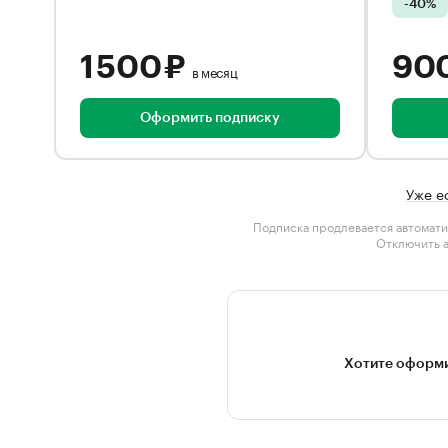
-40%
1 500 ₽
90
в месяц
Оформить подписку
Уже е
Подписка продлевается автомати
Отключить 
Хотите оформи