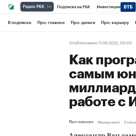
Подписка на РБК
Инвестиции
Школа управления РБК
РБК Образов
В подписке
Про: главное
Про: деньги
Про: карьеру
РБК Бизнес-среда
Дискуссионный кл
Опубликовано 11.06.2022, 00:00
Конференции СПб
Спецпроекты
Как прогр
Рынок наличной валюты
самым ю
миллиард
работе с
Менеджмент
Статьи
Про: карьеру