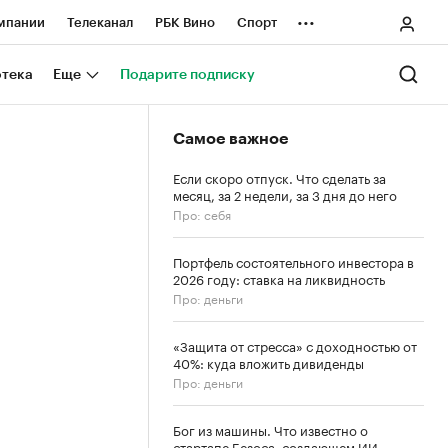
...
мпании
Телеканал
РБК Вино
Спорт
ные проекты
Город
Стиль
Крипто
отека
Еще
Подарите подписку
Спецпроекты СПб
Самое важное
ологии и медиа
Финансы
Если скоро отпуск. Что сделать за
месяц, за 2 недели, за 3 дня до него
Про: себя
Портфель состоятельного инвестора в
2026 году: ставка на ликвидность
Про: деньги
«Защита от стресса» с доходностью от
40%: куда вложить дивиденды
Про: деньги
Бог из машины. Что известно о
стартапе Безоса, создающем ИИ-