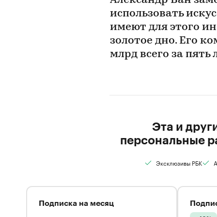
Александр Ван зам
использовать искус
имеют для этого ин
золотое дно. Его к
млрд всего за пять 
Эта и друг
персональные р
Эксклюзивы РБК
А
Подписка на месяц
Подпис