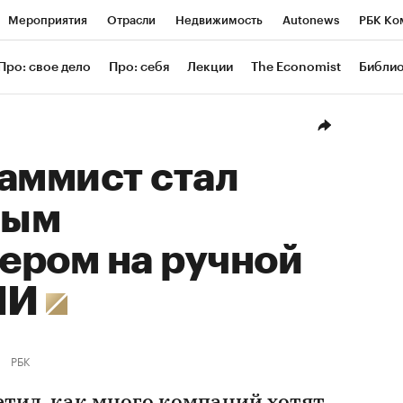
Мероприятия
Отрасли
Недвижимость
Autonews
РБК Ко
ание
РБК Курсы
РБК Life
Тренды
Визионеры
Националь
Про: свое дело
Про: себя
Лекции
The Economist
Библи
уб
Исследования
Кредитные рейтинги
Франшизы
Газета
Проверка контрагентов
Политика
Экономика
Бизнес
Техн
аммист стал
ным
ером на ручной
 ИИ
РБК