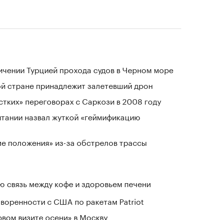
ичении Турцией прохода судов в Черном море
ой стране принадлежит залетевший дрон
стких» переговорах с Саркози в 2008 году
тании назвал жуткой «геймификацию
ме положения» из-за обстрелов трассы
 связь между кофе и здоровьем печени
воренности с США по ракетам Patriot
рвом визите осени» в Москву