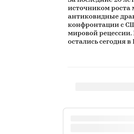
За последние 20 л
источником роста 
антиковидные драк
конфронтации с СШ
мировой рецессии. 
остались сегодня в