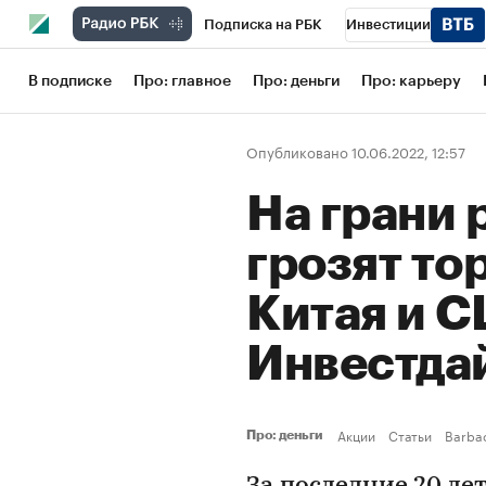
Подписка на РБК
Инвестиции
Школа управления РБК
РБК Образов
В подписке
Про: главное
Про: деньги
Про: карьеру
РБК Бизнес-среда
Дискуссионный кл
Опубликовано 10.06.2022, 12:57
Конференции СПб
Спецпроекты
На грани 
Рынок наличной валюты
грозят то
Китая и 
Инвестда
Акции
Статьи
Barba
Про: деньги