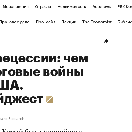
Мероприятия
Отрасли
Недвижимость
Autonews
РБК Ко
ание
РБК Курсы
РБК Life
Тренды
Визионеры
Националь
Про: свое дело
Про: себя
Лекции
The Economist
Библи
уб
Исследования
Кредитные рейтинги
Франшизы
Газета
Проверка контрагентов
Политика
Экономика
Бизнес
Техн
рецессии: чем
рговые войны
США.
йджест
cane Research