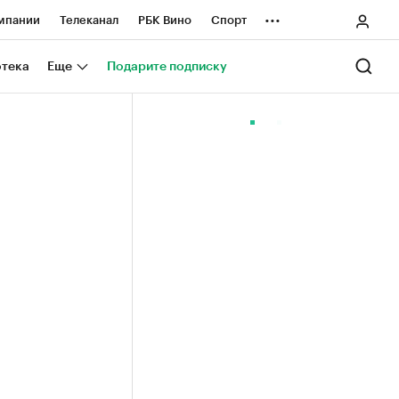
...
мпании
Телеканал
РБК Вино
Спорт
ные проекты
Город
Стиль
Крипто
отека
Еще
Подарите подписку
Спецпроекты СПб
ологии и медиа
Финансы