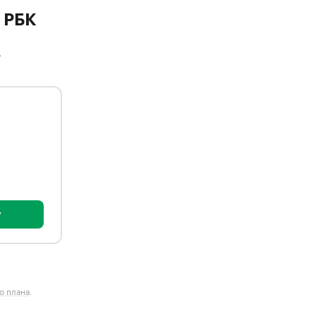
 РБК
A
у
о плана
.