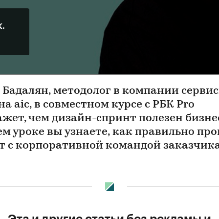
К.
 Бадалян, методолог в компании серви
а aic, в совместном курсе с РБК Pro
ажет, чем дизайн-спринт полезен бизнес
ем уроке вы узнаете, как правильно про
т с корпоративной командой заказчик
Эта и другие статьи без рекламы и