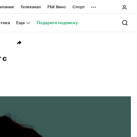
...
мпании
Телеканал
РБК Вино
Спорт
ные проекты
Город
Стиль
Крипто
отека
Еще
Подарите подписку
Спецпроекты СПб
ологии и медиа
Финансы
 с