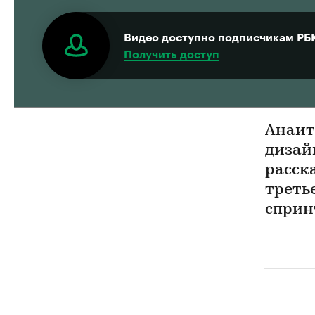
Видео доступно подписчикам РБ
Получить доступ
Анаит
дизайн
расск
треть
сприн