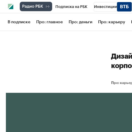
Подписка на РБК
Инвестиции
Школа управления РБК
РБК Образов
В подписке
Про: главное
Про: деньги
Про: карьеру
РБК Бизнес-среда
Дискуссионный кл
Конференции СПб
Спецпроекты
Дизай
Рынок наличной валюты
корпо
Про: карь