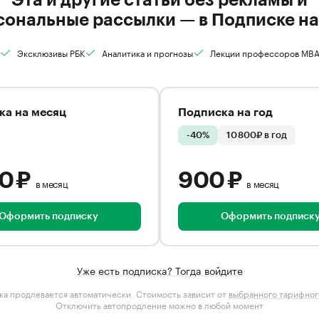
сональные рассылки — в Подписке на
Эксклюзивы РБК
Аналитика и прогнозы
Лекции профессоров MB
ка на месяц
Подписка на год
-40%
10 800₽ в год
00 ₽
900 ₽
в месяц
в месяц
Оформить подписку
Оформить подписк
Уже есть подписка? Тогда войдите
а продлевается автоматически. Стоимость зависит от
выбранного тарифног
Отключить автопродление можно в любой момент