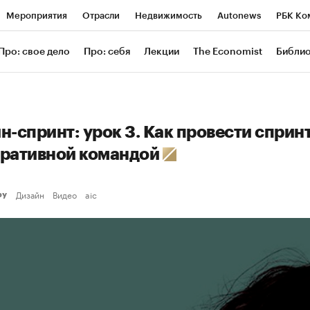
Мероприятия
Отрасли
Недвижимость
Autonews
РБК Ко
ание
РБК Курсы
РБК Life
Тренды
Визионеры
Националь
Про: свое дело
Про: себя
Лекции
The Economist
Библи
уб
Исследования
Кредитные рейтинги
Франшизы
Газета
Проверка контрагентов
Политика
Экономика
Бизнес
Техн
н-спринт: урок 3. Как провести спринт
ративной командой
Дизайн
Видео
aic
еру