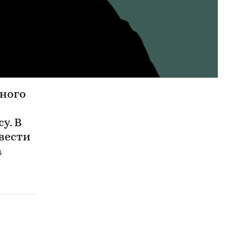
сного
у. В
вести
а