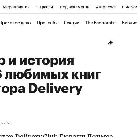
Мероприятия
Отрасли
Недвижимость
Autonews
РБК Ко
ание
РБК Курсы
РБК Life
Тренды
Визионеры
Националь
Про: свое дело
Про: себя
Лекции
The Economist
Библи
уб
Исследования
Кредитные рейтинги
Франшизы
Газета
Проверка контрагентов
Политика
Экономика
Бизнес
Техн
р и история
6 любимых книг
ора Delivery
ЛитРес