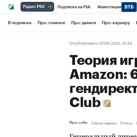
Подписка на РБК
Инвестиции
Школа управления РБК
РБК Образов
В подписке
Про: главное
Про: деньги
Про: карьеру
РБК Бизнес-среда
Дискуссионный кл
Опубликовано 07.06.2022, 15:34
Конференции СПб
Спецпроекты
Теория иг
Рынок наличной валюты
Amazon: 
гендирект
Club
Гибкие навыки
Статьи
Про: себя