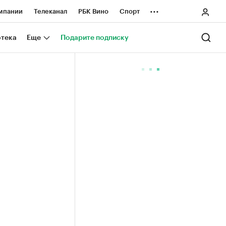
...
мпании
Телеканал
РБК Вино
Спорт
ные проекты
Город
Стиль
Крипто
отека
Еще
Подарите подписку
Спецпроекты СПб
ологии и медиа
Финансы