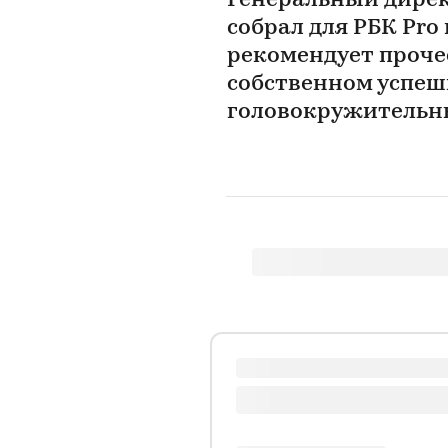
Генеральный дирек
собрал для РБК Pro
рекомендует прочес
собственном успеш
головокружительн