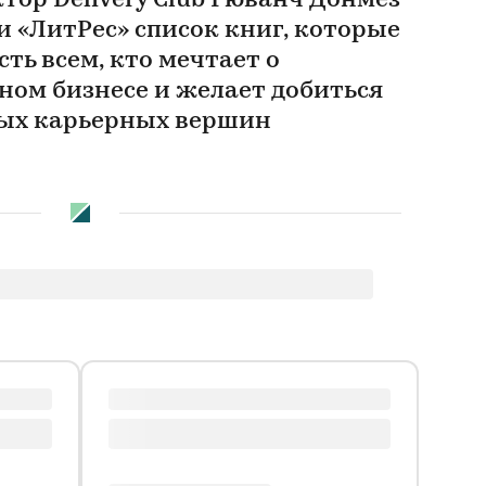
тор Delivery Club Гюванч Донмез
 и «ЛитРес» список книг, которые
ть всем, кто мечтает о
ном бизнесе и желает добиться
ых карьерных вершин