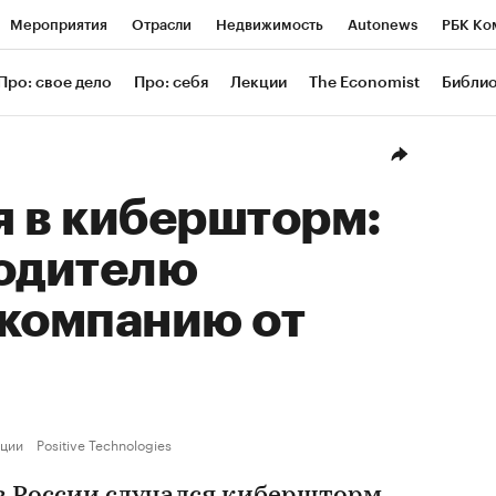
Мероприятия
Отрасли
Недвижимость
Autonews
РБК Ко
ание
РБК Курсы
РБК Life
Тренды
Визионеры
Националь
Про: свое дело
Про: себя
Лекции
The Economist
Библи
уб
Исследования
Кредитные рейтинги
Франшизы
Газета
Проверка контрагентов
Политика
Экономика
Бизнес
Техн
я в кибершторм:
водителю
 компанию от
ции
Positive Technologies