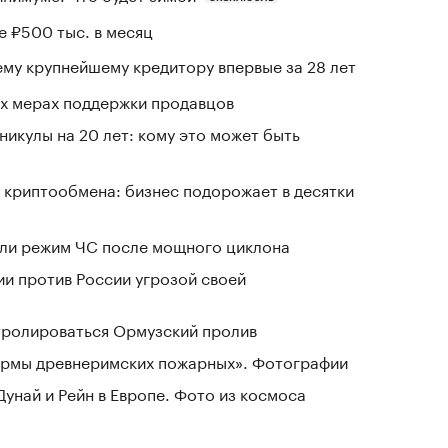
е ₽500 тыс. в месяц
му крупнейшему кредитору впервые за 28 лет
вых мерах поддержки продавцов
никулы на 20 лет: кому это может быть
 криптообмена: бизнес подорожает в десятки
ели режим ЧС после мощного циклона
ии против России угрозой своей
нтролироваться Ормузский пролив
зармы древнеримских пожарных». Фотографии
Дунай и Рейн в Европе. Фото из космоса