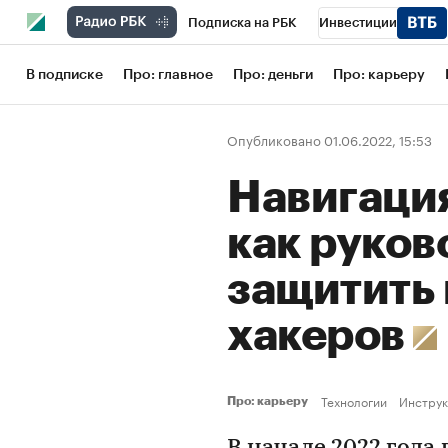
Подписка на РБК
Инвестиции
Школа управления РБК
РБК Образов
В подписке
Про: главное
Про: деньги
Про: карьеру
РБК Бизнес-среда
Дискуссионный кл
Опубликовано 01.06.2022, 15:53
Конференции СПб
Спецпроекты
Навигаци
Рынок наличной валюты
как руко
защитить
хакеров
Технологии
Инструк
Про: карьеру