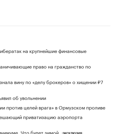
кибератак на крупнейшие финансовые
раничивающие право на гражданство по
знала вину по «делу брокеров» о хищении ₽7
явил об увольнении
и против целей врага» в Ормузском проливе
зрешающий приватизацию аэропорта
инимуме. Что будет зимой
ЭКСКЛЮЗИВ