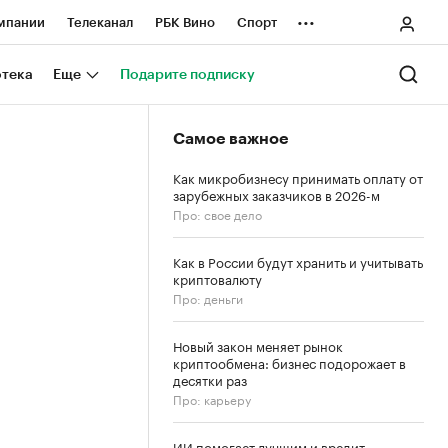
...
мпании
Телеканал
РБК Вино
Спорт
ные проекты
Город
Стиль
Крипто
отека
Еще
Подарите подписку
Спецпроекты СПб
Самое важное
ологии и медиа
Финансы
Как микробизнесу принимать оплату от
зарубежных заказчиков в 2026-м
Про: свое дело
Как в России будут хранить и учитывать
криптовалюту
Про: деньги
Новый закон меняет рынок
криптообмена: бизнес подорожает в
десятки раз
Про: карьеру
ИИ помогает лучшим и вредит