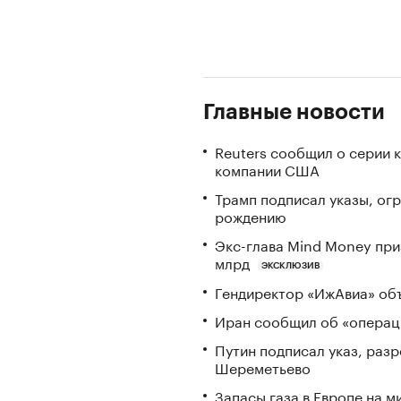
Главные новости
Reuters сообщил о серии 
компании США
Трамп подписал указы, ог
рождению
Экс-глава Mind Money при
млрд
ЭКСКЛЮЗИВ
Гендиректор «ИжАвиа» объ
Иран сообщил об «операци
Путин подписал указ, ра
Шереметьево
Запасы газа в Европе на м